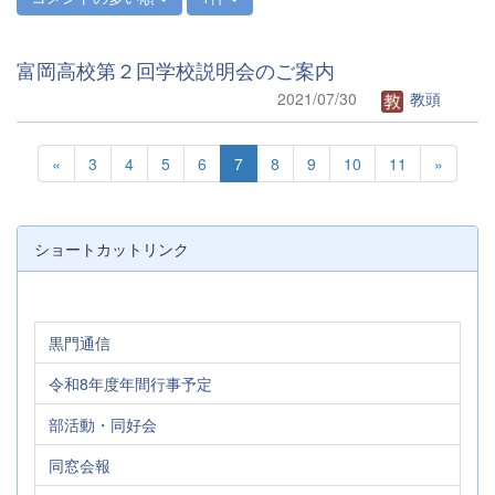
富岡高校第２回学校説明会のご案内
2021/07/30
教頭
«
3
4
5
6
7
8
9
10
11
»
ショートカットリンク
黒門通信
令和8年度年間行事予定
部活動・同好会
同窓会報