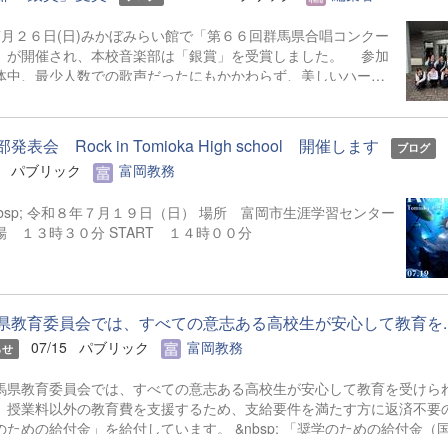
月２６日(日)みかぼみらい館で「第６６回群馬県合唱コンクー
」が開催され、本校音楽部は「銀賞」を受賞しました。 参加
体中、最少人数での歌声だったにもかかわらず、美しいハーモ
ーと楽しそうに唱う姿勢を各方面からお褒めいただきました。
さんの声援を励みに、今後も心に響く歌声を届けられるよう精
いたします。
発表会 Rock in Tomioka High school 開催します
ブログ
パブリック
富岡教務
日（日） 場所 富岡市生涯学習センター
場 １３時３０分 START １４時００分
県教育委員会では、すべての意志ある高校生が安心して教育を..
07/15
パブリック
富岡教務
らせ
馬県教育委員会では、すべての意志ある高校生が安心して教育を受けら
、授業料以外の教育費を支援するため、支給要件を満たす方に返済不要
のための給付金」を給付しています。 &nbsp; 「奨学のための給付金（