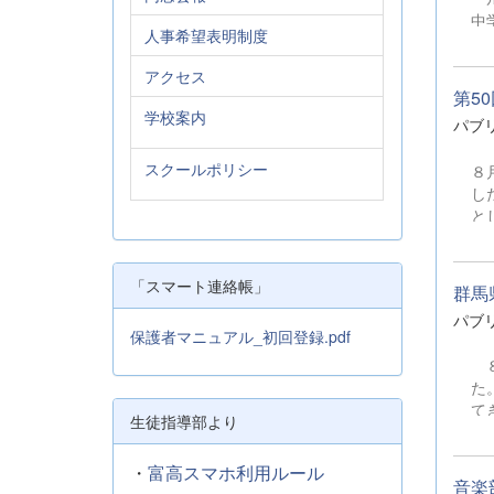
中
人事希望表明制度
中、
ボ
アクセス
な
第5
者の皆
学校案内
パブ
校は
さ
スクールポリシー
８
動
し
と
「スマート連絡帳」
群馬
パブ
保護者マニュアル_初回登録.pdf
８
た
て
生徒指導部より
明
向
・
富高スマホ利用ルール
音楽