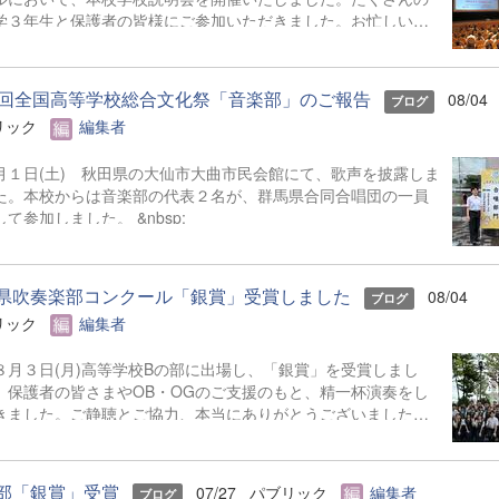
学３年生と保護者の皆様にご参加いただきました。お忙しい
ご来場ありがとうございました。 また、各日およそ80名の
ランティアの生徒が各係業務や進行、学校紹介説明、探究発表
どの運営に携わりました。生徒たちの熱い思いが中学生や保護
0回全国高等学校総合文化祭「音楽部」のご報告
08/04
ブログ
様に伝わっていれば幸いです。 &nbsp; &nbsp; なお、本
リック
編集者
今年度、群馬県教育委員会からSAH+ Leading Schoolに認定
れています。富岡高校は、これからも「自ら考え、判断し、行
月１日(土) 秋田県の大仙市大曲市民会館にて、歌声を披露しま
できる生徒の育成」に取り組んでまいります。
た。本校からは音楽部の代表２名が、群馬県合同合唱団の一員
して参加しました。 &nbsp;
県吹奏楽部コンクール「銀賞」受賞しました
08/04
ブログ
リック
編集者
月３日(月)高等学校Bの部に出場し、「銀賞」を受賞しまし
。保護者の皆さまやOB・OGのご支援のもと、精一杯演奏をし
きました。ご静聴とご協力、本当にありがとうございました。
日から本校吹奏楽部は、ソロやアンサンブルのコンテストに
けて始動します。引き続き、応援をよろしくお願いいたしま
す。 &nbsp; &nbsp; &nbsp; &nbsp;
部「銀賞」受賞
07/27
パブリック
編集者
ブログ