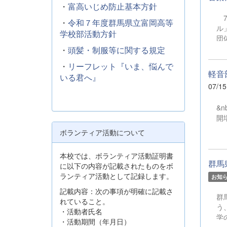
・
富高いじめ防止基本方針
7
・
令和７年度群馬県立富岡高等
ル
学校部活動方針
団
ニ
・
頭髪・制服等に関する規定
皆
・
リーフレット『いま、悩んで
進
軽音部
いる君へ』
07/15
&nbsp; 令和８年７月１９
開
ボランティア活動について
本校では、ボランティア活動証明書
群馬
に以下の内容が記載されたものをボ
ランティア活動として記録します。
お知
記載内容：次の事項が明確に記載さ
群
れていること。
う
・活動者氏名
学
・活動期間（年月日）