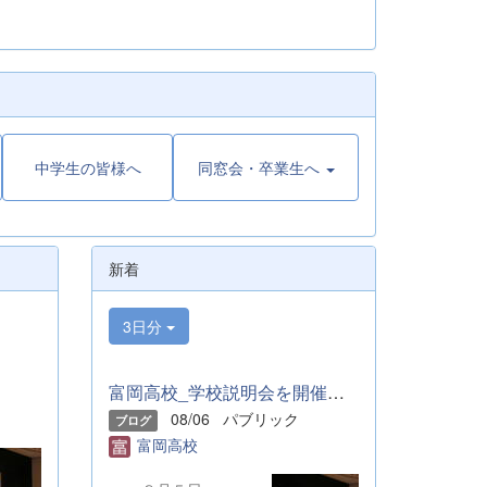
中学生の皆様へ
同窓会・卒業生へ
新着
3日分
富岡高校_学校説明会を開催しました
08/06
パブリック
ブログ
富岡高校