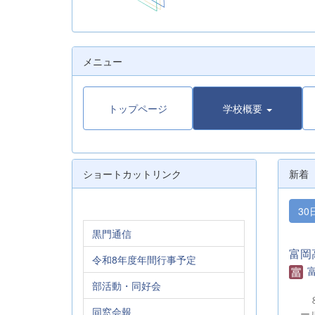
メニュー
トップページ
学校概要
ショートカットリンク
新着
30
黒門通信
富岡
令和8年度年間行事予定
部活動・同好会
８
同窓会報
ー