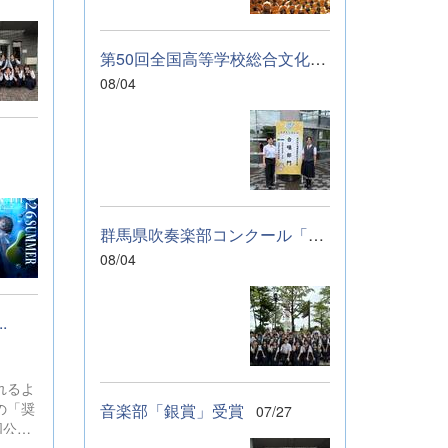
に伝わっていれば
幸いです。 &nbsp;
&nbsp; なお、本
第50回全国高等学校総合文化祭「音楽部」のご報告
校は今年度、群馬
08/04
県教育委員会から
SAH+ Leading
Schoolに認定され
ています。富岡高
校は、これからも
「自ら考え、判断
し、行動できる生
群馬県吹奏楽部コンクール「銀賞」受賞しました
徒の育成」に取り
組んでまいりま
08/04
す。
.
れるよ
の「奨
音楽部「銀賞」受賞
07/27
国公