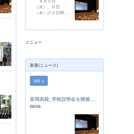
８月５日
（水）、６日
（木）の２日間に
わたり、かぶら文
化ホールにおい
て、本校学校説明
会を開催いたしま
メニュー
した。たくさんの
中学３年生と保護
者の皆様にご参加
いただきました。
新着(ニュース)
お忙しい中、ご来
場ありがとうござ
いました。 ま
5件
た、各日およそ80
名のボランティア
の生徒が各係業務
富岡高校_学校説明会を開催しました
や進行、学校紹介
08/06
説明、探究発表な
どの運営に携わり
ました。生徒たち
の熱い思いが中学
生や保護者の皆様