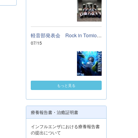
き、貴
申請し
◆確認
による申
オンラ
でに申
軽音部発表会 Rock in Tomioka High school 開催します
場合
07/15
（受付
刷して
sp;
もっと見る
療養報告書・治癒証明書
インフルエンザにおける療養報告書
の提出について