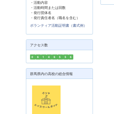
立
・活動内容
世
・活動時間または回数
て
・発行団体名
シ
・発行責任者名（職名を含む）
請
ボランティア活動証明書（書式例）
イ
請
は
時間
アクセス数
使
①申
0
6
1
4
6
5
5
6
群馬県内の高校の総合情報