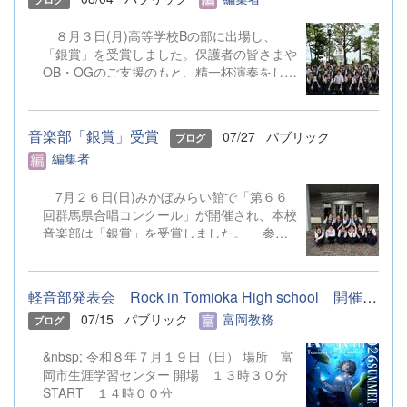
８月３日(月)高等学校Bの部に出場し、
「銀賞」を受賞しました。保護者の皆さまや
OB・OGのご支援のもと、精一杯演奏をして
きました。ご静聴とご協力、本当にありがと
うございました。 明日から本校吹奏楽部
は、ソロやアンサンブルのコンテストに向け
音楽部「銀賞」受賞
07/27
パブリック
ブログ
て始動します。引き続き、応援をよろしくお
編集者
願いいたします。 &nbsp; &nbsp; &nbsp;
&nbsp;
7月２６日(日)みかぼみらい館で「第６６
回群馬県合唱コンクール」が開催され、本校
音楽部は「銀賞」を受賞しました。 参加
団体中、最少人数での歌声だったにもかかわ
らず、美しいハーモニーと楽しそうに唱う姿
勢を各方面からお褒めいただきました。皆さ
軽音部発表会 Rock in Tomioka High school 開催します
んの声援を励みに、今後も心に響く歌声を届
07/15
パブリック
富岡教務
ブログ
けられるよう精進いたします。
&nbsp; 令和８年７月１９日（日） 場所 富
岡市生涯学習センター 開場 １３時３０分
START １４時００分