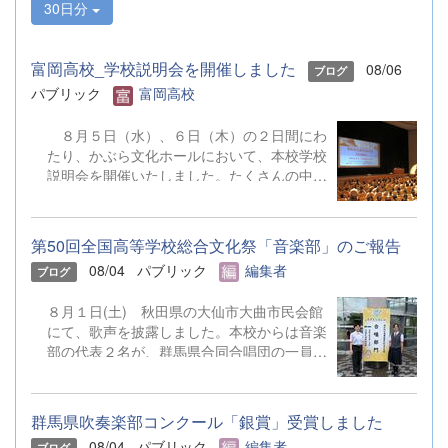
30日分
富岡高校_学校説明会を開催しました
08/06
ブログ
パブリック
富岡高校
８月５日（水）、６日（木）の２日間にわ
たり、かぶら文化ホールにおいて、本校学校
説明会を開催いたしました。たくさんの中学
３年生と保護者の皆様にご参加いただきまし
た。お忙しい中、ご来場ありがとうございま
した。 また、各日およそ80名のボランテ
第50回全国高等学校総合文化祭「音楽部」のご報告
ィアの生徒が各係業務や進行、学校紹介説
08/04
パブリック
編集者
ブログ
明、探究発表などの運営に携わりました。生
徒たちの熱い思いが中学生や保護者の皆様に
８月１日(土) 秋田県の大仙市大曲市民会館
伝わっていれば幸いです。 &nbsp; &nbsp;
にて、歌声を披露しました。本校からは音楽
なお、本校は今年度、群馬県教育委員会か
部の代表２名が、群馬県合同合唱団の一員と
らSAH+ Leading Schoolに認定されていま
して参加しました。 &nbsp;
す。富岡高校は、これからも「自ら考え、判
断し、行動できる生徒の育成」に取り組んで
まいります。
群馬県吹奏楽部コンクール「銀賞」受賞しました
08/04
パブリック
編集者
ブログ