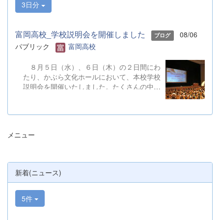
3日分
富岡高校_学校説明会を開催しました
08/06
ブログ
パブリック
富岡高校
８月５日（水）、６日（木）の２日間にわ
たり、かぶら文化ホールにおいて、本校学校
説明会を開催いたしました。たくさんの中学
３年生と保護者の皆様にご参加いただきまし
た。お忙しい中、ご来場ありがとうございま
した。 また、各日およそ80名のボランテ
ィアの生徒が各係業務や進行、学校紹介説
メニュー
明、探究発表などの運営に携わりました。生
徒たちの熱い思いが中学生や保護者の皆様に
伝わっていれば幸いです。 &nbsp; &nbsp;
なお、本校は今年度、群馬県教育委員会か
新着(ニュース)
らSAH+ Leading Schoolに認定されていま
す。富岡高校は、これからも「自ら考え、判
断し、行動できる生徒の育成」に取り組んで
5件
まいります。