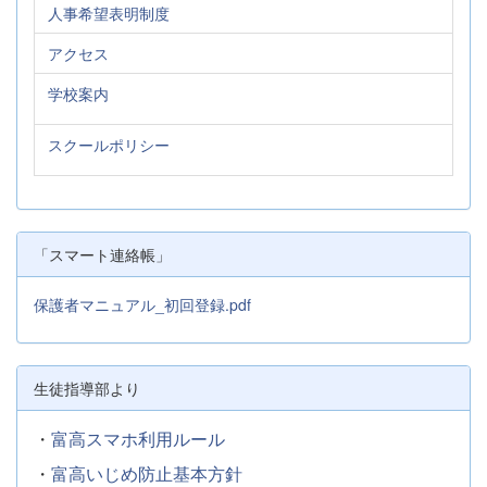
人事希望表明制度
（事務室でも同じ申請書類をお配りしています。） &nbsp;
①申請書（紙申請用）様式第１号.xlsx ②...
アクセス
学校案内
スクールポリシー
「スマート連絡帳」
保護者マニュアル_初回登録.pdf
生徒指導部より
・
富高スマホ利用ルール
・
富高いじめ防止基本方針