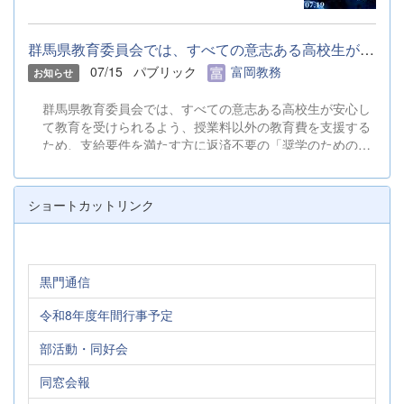
群馬県教育委員会では、すべての意志ある高校生が安心して教育を...
07/15
パブリック
富岡教務
お知らせ
群馬県教育委員会では、すべての意志ある高校生が安心し
て教育を受けられるよう、授業料以外の教育費を支援する
ため、支給要件を満たす方に返済不要の「奨学のための給
付金」を給付しています。 &nbsp; 「奨学のための給付金
（国公立）のご案内」と「確認シート・住民税所得割の確
認方法」をご覧いただき、貴世帯が給付対象になると見込
ショートカットリンク
まれ、給付を希望される場合は、期限までに申請してくだ
さい。 &nbsp; ◆「奨学のための給付金（国公立）のご案
内」.pdf ◆確認シート・住民税所得割の確認方法.xlsx
&nbsp; 【申請期限】 オンラインによる申請の場合
黒門通信
&rarr; 令和８年９月３０日（水）までに申請してくださ
い。 オンライン申請が困難な場合（紙申請） &rarr; 令
令和8年度年間行事予定
和８年９月１８日（金）までに申請書類を事務室へ提出し
てください。 &nbsp; &nbsp; ご不明な点等がある場合は、
部活動・同好会
事務室までお問い合わせください。 TEL：０２７４－６３
－００５３（受付時間：平日9:00～16:30） &nbsp; &nbsp;
同窓会報
〇必要に応じて、次の書類を印刷して使用してください。