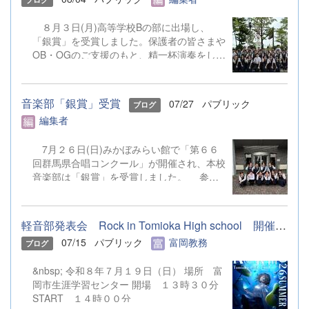
８月３日(月)高等学校Bの部に出場し、
「銀賞」を受賞しました。保護者の皆さまや
OB・OGのご支援のもと、精一杯演奏をして
きました。ご静聴とご協力、本当にありがと
うございました。 明日から本校吹奏楽部
は、ソロやアンサンブルのコンテストに向け
音楽部「銀賞」受賞
07/27
パブリック
ブログ
て始動します。引き続き、応援をよろしくお
編集者
願いいたします。 &nbsp; &nbsp; &nbsp;
&nbsp;
7月２６日(日)みかぼみらい館で「第６６
回群馬県合唱コンクール」が開催され、本校
音楽部は「銀賞」を受賞しました。 参加
団体中、最少人数での歌声だったにもかかわ
らず、美しいハーモニーと楽しそうに唱う姿
勢を各方面からお褒めいただきました。皆さ
軽音部発表会 Rock in Tomioka High school 開催します
んの声援を励みに、今後も心に響く歌声を届
07/15
パブリック
富岡教務
ブログ
けられるよう精進いたします。
&nbsp; 令和８年７月１９日（日） 場所 富
岡市生涯学習センター 開場 １３時３０分
START １４時００分