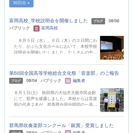
30日分
富岡高校_学校説明会を開催しました
08/06
ブログ
パブリック
富岡高校
８月５日（水）、６日（木）の２日間にわ
たり、かぶら文化ホールにおいて、本校学校
説明会を開催いたしました。たくさんの中学
３年生と保護者の皆様にご参加いただきまし
た。お忙しい中、ご来場ありがとうございま
した。 また、各日およそ80名のボランテ
第50回全国高等学校総合文化祭「音楽部」のご報告
ィアの生徒が各係業務や進行、学校紹介説
08/04
パブリック
編集者
ブログ
明、探究発表などの運営に携わりました。生
徒たちの熱い思いが中学生や保護者の皆様に
８月１日(土) 秋田県の大仙市大曲市民会館
伝わっていれば幸いです。 &nbsp; &nbsp;
にて、歌声を披露しました。本校からは音楽
なお、本校は今年度、群馬県教育委員会か
部の代表２名が、群馬県合同合唱団の一員と
らSAH+ Leading Schoolに認定されていま
して参加しました。 &nbsp;
す。富岡高校は、これからも「自ら考え、判
断し、行動できる生徒の育成」に取り組んで
まいります。
群馬県吹奏楽部コンクール「銀賞」受賞しました
08/04
パブリック
編集者
ブログ