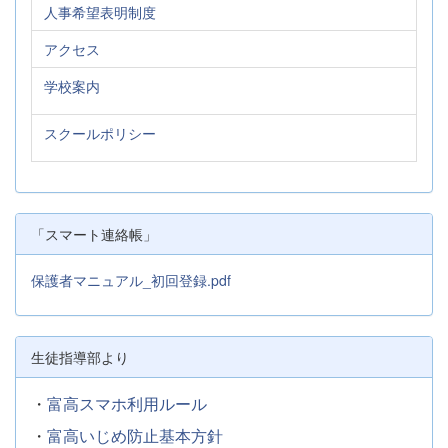
人事希望表明制度
（事務室でも同じ申請書類をお配りしています。） &nbsp;
①申請書（紙申請用）様式第１号.xlsx ②...
アクセス
学校案内
スクールポリシー
「スマート連絡帳」
保護者マニュアル_初回登録.pdf
生徒指導部より
・
富高スマホ利用ルール
・
富高いじめ防止基本方針