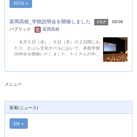
3日分
富岡高校_学校説明会を開催しました
08/06
ブログ
パブリック
富岡高校
８月５日（水）、６日（木）の２日間にわ
たり、かぶら文化ホールにおいて、本校学校
説明会を開催いたしました。たくさんの中学
３年生と保護者の皆様にご参加いただきまし
た。お忙しい中、ご来場ありがとうございま
した。 また、各日およそ80名のボランテ
ィアの生徒が各係業務や進行、学校紹介説
メニュー
明、探究発表などの運営に携わりました。生
徒たちの熱い思いが中学生や保護者の皆様に
伝わっていれば幸いです。 &nbsp; &nbsp;
なお、本校は今年度、群馬県教育委員会か
新着(ニュース)
らSAH+ Leading Schoolに認定されていま
す。富岡高校は、これからも「自ら考え、判
断し、行動できる生徒の育成」に取り組んで
5件
まいります。