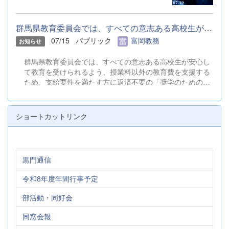
群馬県教育委員会では、すべての意志ある高校生が安心して教育を...
07/15
パブリック
富岡教務
お知らせ
群馬県教育委員会では、すべての意志ある高校生が安心し
て教育を受けられるよう、授業料以外の教育費を支援する
ため、支給要件を満たす方に返済不要の「奨学のための給
付金」を給付しています。 &nbsp; 「奨学のための給付金
（国公立）のご案内」と「確認シート・住民税所得割の確
認方法」をご覧いただき、貴世帯が給付対象になると見込
ショートカットリンク
まれ、給付を希望される場合は、期限までに申請してくだ
さい。 &nbsp; ◆「奨学のための給付金（国公立）のご案
内」.pdf ◆確認シート・住民税所得割の確認方法.xlsx
&nbsp; 【申請期限】 オンラインによる申請の場合
黒門通信
&rarr; 令和８年９月３０日（水）までに申請してくださ
い。 オンライン申請が困難な場合（紙申請） &rarr; 令
令和8年度年間行事予定
和８年９月１８日（金）までに申請書類を事務室へ提出し
てください。 &nbsp; &nbsp; ご不明な点等がある場合は、
部活動・同好会
事務室までお問い合わせください。 TEL：０２７４－６３
－００５３（受付時間：平日9:00～16:30） &nbsp; &nbsp;
同窓会報
〇必要に応じて、次の書類を印刷して使用してください。