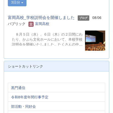
3日分
富岡高校_学校説明会を開催しました
08/06
ブログ
パブリック
富岡高校
８月５日（水）、６日（木）の２日間にわ
たり、かぶら文化ホールにおいて、本校学校
説明会を開催いたしました。たくさんの中学
３年生と保護者の皆様にご参加いただきまし
た。お忙しい中、ご来場ありがとうございま
した。 また、各日およそ80名のボランテ
ィアの生徒が各係業務や進行、学校紹介説
ショートカットリンク
明、探究発表などの運営に携わりました。生
徒たちの熱い思いが中学生や保護者の皆様に
伝わっていれば幸いです。 &nbsp; &nbsp;
なお、本校は今年度、群馬県教育委員会か
黒門通信
らSAH+ Leading Schoolに認定されていま
す。富岡高校は、これからも「自ら考え、判
令和8年度年間行事予定
断し、行動できる生徒の育成」に取り組んで
まいります。
部活動・同好会