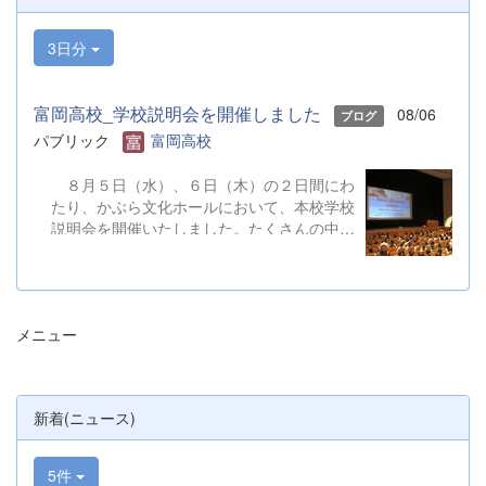
3日分
富岡高校_学校説明会を開催しました
08/06
ブログ
パブリック
富岡高校
８月５日（水）、６日（木）の２日間にわ
たり、かぶら文化ホールにおいて、本校学校
説明会を開催いたしました。たくさんの中学
３年生と保護者の皆様にご参加いただきまし
た。お忙しい中、ご来場ありがとうございま
した。 また、各日およそ80名のボランテ
ィアの生徒が各係業務や進行、学校紹介説
メニュー
明、探究発表などの運営に携わりました。生
徒たちの熱い思いが中学生や保護者の皆様に
伝わっていれば幸いです。 &nbsp; &nbsp;
なお、本校は今年度、群馬県教育委員会か
新着(ニュース)
らSAH+ Leading Schoolに認定されていま
す。富岡高校は、これからも「自ら考え、判
断し、行動できる生徒の育成」に取り組んで
5件