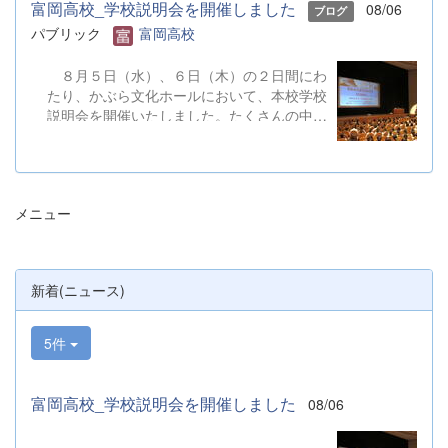
富岡高校_学校説明会を開催しました
08/06
ブログ
パブリック
富岡高校
８月５日（水）、６日（木）の２日間にわ
たり、かぶら文化ホールにおいて、本校学校
説明会を開催いたしました。たくさんの中学
３年生と保護者の皆様にご参加いただきまし
た。お忙しい中、ご来場ありがとうございま
した。 また、各日およそ80名のボランテ
ィアの生徒が各係業務や進行、学校紹介説
メニュー
明、探究発表などの運営に携わりました。生
徒たちの熱い思いが中学生や保護者の皆様に
伝わっていれば幸いです。 &nbsp; &nbsp;
なお、本校は今年度、群馬県教育委員会か
新着(ニュース)
らSAH+ Leading Schoolに認定されていま
す。富岡高校は、これからも「自ら考え、判
断し、行動できる生徒の育成」に取り組んで
5件
まいります。
富岡高校_学校説明会を開催しました
08/06