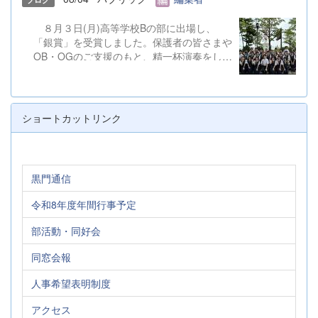
８月３日(月)高等学校Bの部に出場し、
「銀賞」を受賞しました。保護者の皆さまや
OB・OGのご支援のもと、精一杯演奏をして
きました。ご静聴とご協力、本当にありがと
うございました。 明日から本校吹奏楽部
は、ソロやアンサンブルのコンテストに向け
て始動します。引き続き、応援をよろしくお
ショートカットリンク
願いいたします。 &nbsp; &nbsp; &nbsp;
&nbsp;
黒門通信
令和8年度年間行事予定
部活動・同好会
同窓会報
人事希望表明制度
アクセス