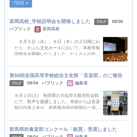
7日分
富岡高校_学校説明会を開催しました
08/06
ブログ
パブリック
富岡高校
８月５日（水）、６日（木）の２日間にわ
たり、かぶら文化ホールにおいて、本校学校
説明会を開催いたしました。たくさんの中学
３年生と保護者の皆様にご参加いただきまし
た。お忙しい中、ご来場ありがとうございま
した。 また、各日およそ80名のボランテ
第50回全国高等学校総合文化祭「音楽部」のご報告
ィアの生徒が各係業務や進行、学校紹介説
08/04
パブリック
編集者
ブログ
明、探究発表などの運営に携わりました。生
徒たちの熱い思いが中学生や保護者の皆様に
８月１日(土) 秋田県の大仙市大曲市民会館
伝わっていれば幸いです。 &nbsp; &nbsp;
にて、歌声を披露しました。本校からは音楽
なお、本校は今年度、群馬県教育委員会か
部の代表２名が、群馬県合同合唱団の一員と
らSAH+ Leading Schoolに認定されていま
して参加しました。 &nbsp;
す。富岡高校は、これからも「自ら考え、判
断し、行動できる生徒の育成」に取り組んで
まいります。
群馬県吹奏楽部コンクール「銀賞」受賞しました
08/04
パブリック
編集者
ブログ