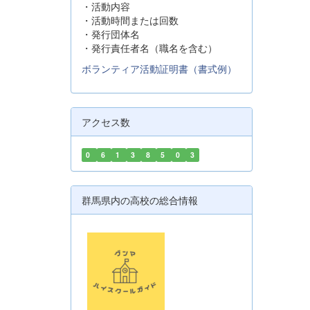
・活動内容
・活動時間または回数
・発行団体名
・発行責任者名（職名を含む）
ボランティア活動証明書（書式例）
アクセス数
0
6
1
3
8
5
0
3
群馬県内の高校の総合情報