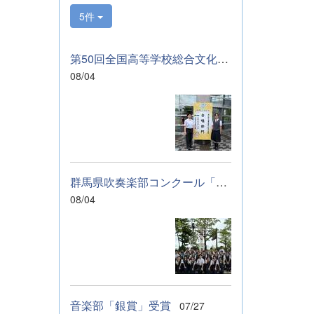
サンブルのコンテ
5件
ストに向けて始動
します。引き続
き、応援をよろし
第50回全国高等学校総合文化祭「音楽部」のご報告
くお願いいたしま
08/04
す。 &nbsp; &nbsp;
&nbsp; &nbsp;
群馬県吹奏楽部コンクール「銀賞」受賞しました
08/04
音楽部「銀賞」受賞
07/27