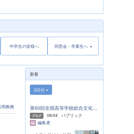
中学生の皆様へ
同窓会・卒業生へ
新着
3日分
富岡教務
第50回全国高等学校総合文化祭「音楽部」のご報告
08/04
パブリック
ブログ
編集者