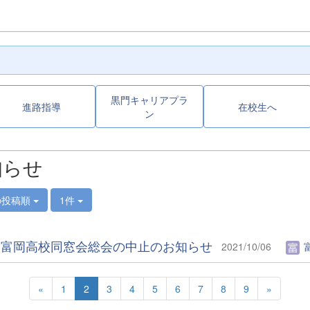
黒門キャリアプラ
進路指導
在校生へ
ン
知らせ
の投稿順
1件
回富岡高校同窓会総会の中止のお知らせ
2021/10/06
«
1
2
3
4
5
6
7
8
9
»