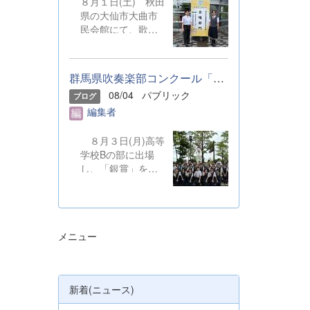
８月１日(土) 秋田
県の大仙市大曲市
民会館にて、歌声
を披露しました。
本校からは音楽部
の代表２名が、群
群馬県吹奏楽部コンクール「銀賞」受賞しました
馬県合同合唱団の
08/04
パブリック
ブログ
一員として参加し
編集者
ました。 &nbsp;
８月３日(月)高等
学校Bの部に出場
し、「銀賞」を受
賞しました。保護
者の皆さまやOB・
OGのご支援のも
と、精一杯演奏を
メニュー
してきました。ご
静聴とご協力、本
当にありがとうご
ざいました。 明
新着(ニュース)
日から本校吹奏楽
部は、ソロやアン