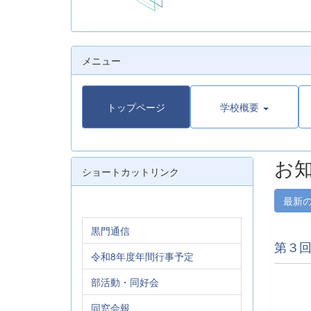
メニュー
トップページ
学校概要
お
ショートカットリンク
最新
黒門通信
第３
令和8年度年間行事予定
部活動・同好会
同窓会報