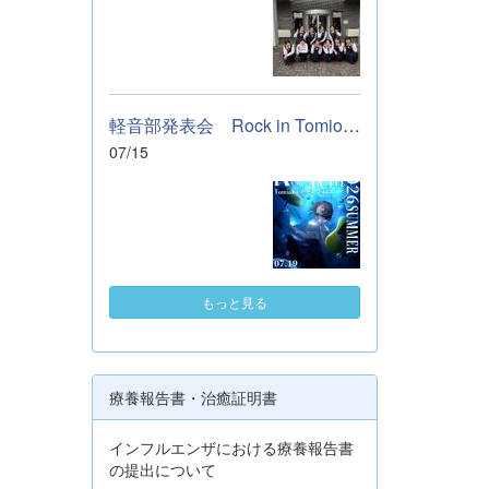
軽音部発表会 Rock in Tomioka High school 開催します
07/15
もっと見る
療養報告書・治癒証明書
インフルエンザにおける療養報告書
の提出について