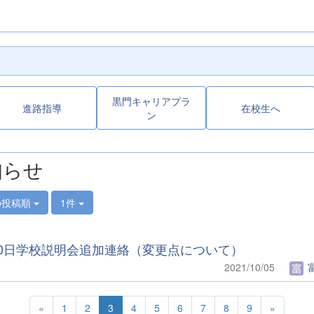
黒門キャリアプラ
進路指導
在校生へ
ン
知らせ
の投稿順
1件
10日学校説明会追加連絡（変更点について）
2021/10/05
«
1
2
3
4
5
6
7
8
9
»