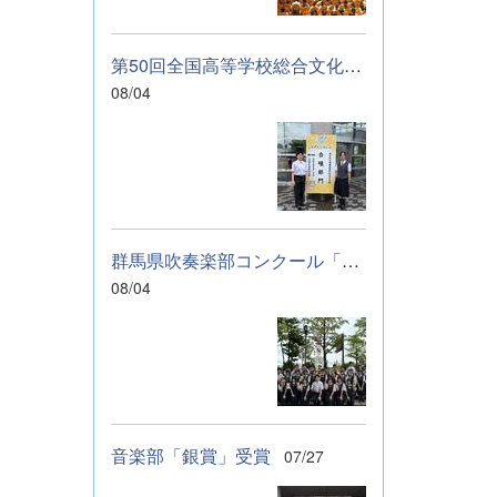
に伝わっていれば
幸いです。 &nbsp;
&nbsp; なお、本
第50回全国高等学校総合文化祭「音楽部」のご報告
校は今年度、群馬
08/04
県教育委員会から
SAH+ Leading
Schoolに認定され
ています。富岡高
校は、これからも
「自ら考え、判断
し、行動できる生
群馬県吹奏楽部コンクール「銀賞」受賞しました
徒の育成」に取り
組んでまいりま
08/04
す。
音楽部「銀賞」受賞
07/27