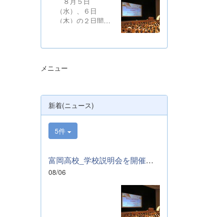
８月５日
（水）、６日
（木）の２日間に
わたり、かぶら文
化ホールにおい
て、本校学校説明
会を開催いたしま
メニュー
した。たくさんの
中学３年生と保護
者の皆様にご参加
いただきました。
新着(ニュース)
お忙しい中、ご来
場ありがとうござ
いました。 ま
5件
た、各日およそ80
名のボランティア
の生徒が各係業務
富岡高校_学校説明会を開催しました
や進行、学校紹介
08/06
説明、探究発表な
どの運営に携わり
ました。生徒たち
の熱い思いが中学
生や保護者の皆様