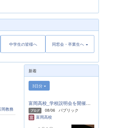
中学生の皆様へ
同窓会・卒業生へ
新着
3日分
富岡高校_学校説明会を開催しました
富岡教務
08/06
パブリック
ブログ
富岡高校