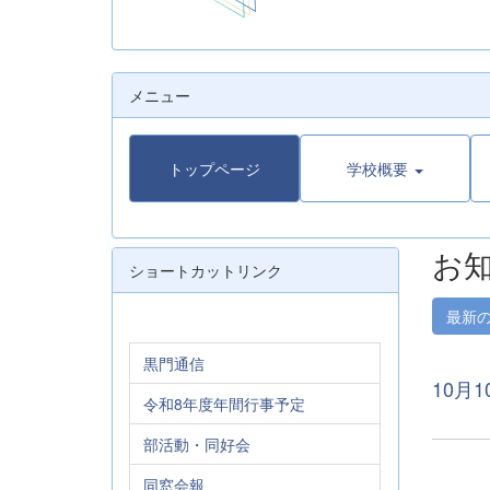
メニュー
トップページ
学校概要
お
ショートカットリンク
最新
黒門通信
10月
令和8年度年間行事予定
部活動・同好会
同窓会報