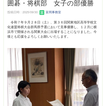
囲碁・将棋部 女子の部優勝
投稿日時 : 2025/09/30
富岡事務室
令和７年９月２８日（土）、第３６回関東地区高等学校文
化連盟将棋大会群馬県予選において見事優勝し、１２月に横
浜市で開催される関東大会に出場することになりました。今
後とも応援をよろしくお願いいたします。