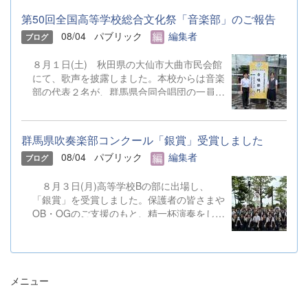
第50回全国高等学校総合文化祭「音楽部」のご報告
08/04
パブリック
編集者
ブログ
８月１日(土) 秋田県の大仙市大曲市民会館
にて、歌声を披露しました。本校からは音楽
部の代表２名が、群馬県合同合唱団の一員と
して参加しました。 &nbsp;
群馬県吹奏楽部コンクール「銀賞」受賞しました
08/04
パブリック
編集者
ブログ
８月３日(月)高等学校Bの部に出場し、
「銀賞」を受賞しました。保護者の皆さまや
OB・OGのご支援のもと、精一杯演奏をして
きました。ご静聴とご協力、本当にありがと
うございました。 明日から本校吹奏楽部
は、ソロやアンサンブルのコンテストに向け
て始動します。引き続き、応援をよろしくお
メニュー
願いいたします。 &nbsp; &nbsp; &nbsp;
&nbsp;