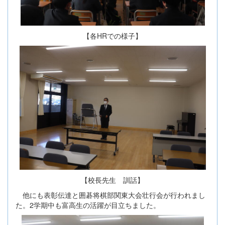
【各HRでの様子】
【校長先生 訓話】
他にも表彰伝達と囲碁将棋部関東大会壮行会が行われまし
た。2学期中も富高生の活躍が目立ちました。