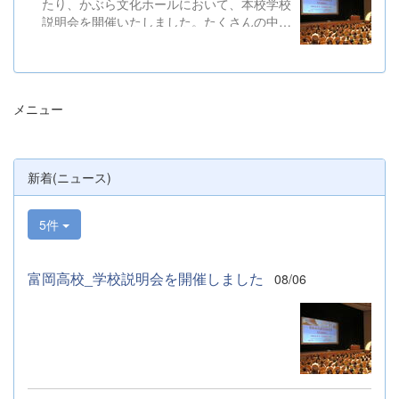
たり、かぶら文化ホールにおいて、本校学校
説明会を開催いたしました。たくさんの中学
３年生と保護者の皆様にご参加いただきまし
た。お忙しい中、ご来場ありがとうございま
した。 また、各日およそ80名のボランテ
ィアの生徒が各係業務や進行、学校紹介説
メニュー
明、探究発表などの運営に携わりました。生
徒たちの熱い思いが中学生や保護者の皆様に
伝わっていれば幸いです。 &nbsp; &nbsp;
なお、本校は今年度、群馬県教育委員会か
新着(ニュース)
らSAH+ Leading Schoolに認定されていま
す。富岡高校は、これからも「自ら考え、判
断し、行動できる生徒の育成」に取り組んで
5件
まいります。
富岡高校_学校説明会を開催しました
08/06