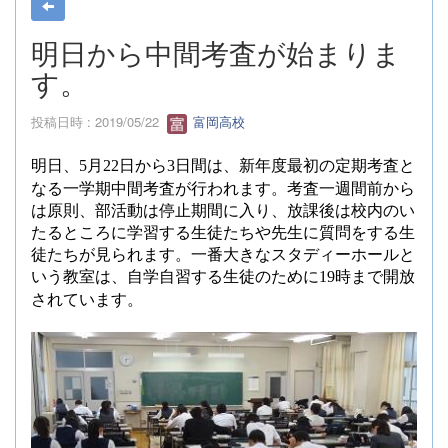
明日から中間考査が始まりま
す。
投稿日時 : 2019/05/22
富岡高校
明日、
月
日から
日間は、新年度最初の定期考査と
5
22
3
なる一学期中間考査が行われます。考査一週間前から
は原則、部活動は停止期間に入り、放課後は校内のい
たるところに学習する生徒たちや先生に質問をする生
徒たちが見られます。一番大きなスタディーホールと
いう教室は、自学自習する生徒のために
時まで開放
19
されています。