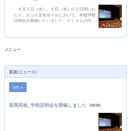
８月５日（水）、６日（木）の２日間にわ
たり、かぶら文化ホールにおいて、本校学校
説明会を開催いたしました。たくさんの中学
３年生と保護者の皆様にご参加いただきまし
た。お忙しい中、ご来場ありがとうございま
した。 また、各日およそ80名のボランテ
ィアの生徒が各係業務や進行、学校紹介説
メニュー
明、探究発表などの運営に携わりました。生
徒たちの熱い思いが中学生や保護者の皆様に
伝わっていれば幸いです。 &nbsp; &nbsp;
なお、本校は今年度、群馬県教育委員会か
新着(ニュース)
らSAH+ Leading Schoolに認定されていま
す。富岡高校は、これからも「自ら考え、判
断し、行動できる生徒の育成」に取り組んで
5件
まいります。
富岡高校_学校説明会を開催しました
08/06