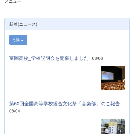
メニュー
明、探究発表などの運営に携わりました。生
徒たちの熱い思いが中学生や保護者の皆様に
伝わっていれば幸いです。 &nbsp; &nbsp;
なお、本校は今年度、群馬県教育委員会か
新着(ニュース)
らSAH+ Leading Schoolに認定されていま
す。富岡高校は、これからも「自ら考え、判
断し、行動できる生徒の育成」に取り組んで
5件
まいります。
富岡高校_学校説明会を開催しました
08/06
第50回全国高等学校総合文化祭「音楽部」のご報告
08/04