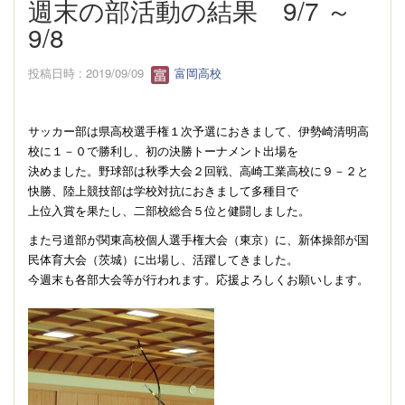
週末の部活動の結果 9/7 ～
9/8
投稿日時 : 2019/09/09
富岡高校
サッカー部は県高校選手権１次予選におきまして、伊勢崎清明高
校に１－０で勝利し、初の決勝トーナメント出場を
決めました。野球部は秋季大会２回戦、高崎工業高校に９－２と
快勝、陸上競技部は学校対抗におきまして多種目で
上位入賞を果たし、二部校総合５位と健闘しました。
また弓道部が関東高校個人選手権大会（東京）に、新体操部が国
民体育大会（茨城）に出場し、活躍してきました。
今週末も各部大会等が行われます。応援よろしくお願いします。