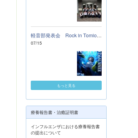
軽音部発表会 Rock in Tomioka High school 開催します
07/15
もっと見る
療養報告書・治癒証明書
インフルエンザにおける療養報告書
の提出について