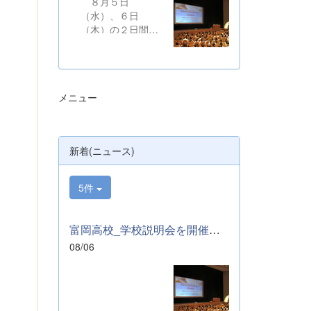
８月５日
（水）、６日
（木）の２日間に
わたり、かぶら文
化ホールにおい
て、本校学校説明
会を開催いたしま
メニュー
した。たくさんの
中学３年生と保護
者の皆様にご参加
いただきました。
新着(ニュース)
お忙しい中、ご来
場ありがとうござ
いました。 ま
5件
た、各日およそ80
名のボランティア
の生徒が各係業務
富岡高校_学校説明会を開催しました
や進行、学校紹介
08/06
説明、探究発表な
どの運営に携わり
ました。生徒たち
の熱い思いが中学
生や保護者の皆様