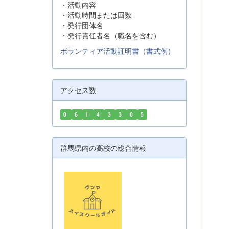
・活動内容
・活動時間または回数
・発行団体名
・発行責任者名（職名を含む）
ボランティア活動証明書（書式例）
アクセス数
0
6
1
4
3
3
0
5
群馬県内の高校の総合情報