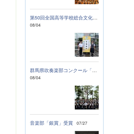
に伝わっていれば
幸いです。 &nbsp;
&nbsp; なお、本
第50回全国高等学校総合文化祭「音楽部」のご報告
校は今年度、群馬
08/04
県教育委員会から
SAH+ Leading
Schoolに認定され
ています。富岡高
校は、これからも
「自ら考え、判断
し、行動できる生
群馬県吹奏楽部コンクール「銀賞」受賞しました
徒の育成」に取り
組んでまいりま
08/04
す。
音楽部「銀賞」受賞
07/27