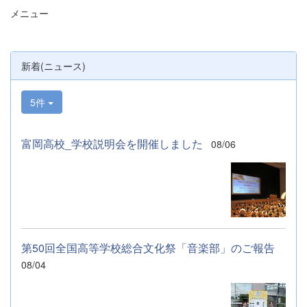
ィアの生徒が各係業務や進行、学校紹介説
メニュー
明、探究発表などの運営に携わりました。生
徒たちの熱い思いが中学生や保護者の皆様に
伝わっていれば幸いです。 &nbsp; &nbsp;
なお、本校は今年度、群馬県教育委員会か
新着(ニュース)
らSAH+ Leading Schoolに認定されていま
す。富岡高校は、これからも「自ら考え、判
断し、行動できる生徒の育成」に取り組んで
5件
まいります。
富岡高校_学校説明会を開催しました
08/06
第50回全国高等学校総合文化祭「音楽部」のご報告
08/04