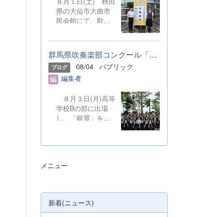
８月１日(土) 秋田
県の大仙市大曲市
民会館にて、歌声
を披露しました。
本校からは音楽部
の代表２名が、群
群馬県吹奏楽部コンクール「銀賞」受賞しました
馬県合同合唱団の
08/04
パブリック
ブログ
一員として参加し
編集者
ました。 &nbsp;
８月３日(月)高等
学校Bの部に出場
し、「銀賞」を受
賞しました。保護
者の皆さまやOB・
OGのご支援のも
と、精一杯演奏を
メニュー
してきました。ご
静聴とご協力、本
当にありがとうご
ざいました。 明
新着(ニュース)
日から本校吹奏楽
部は、ソロやアン