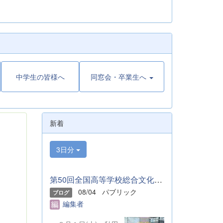
中学生の皆様へ
同窓会・卒業生へ
新着
3日分
第50回全国高等学校総合文化祭「音楽部」のご報告
08/04
パブリック
ブログ
編集者