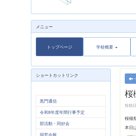
メニュー
トップページ
学校概要
ショートカットリンク
桜
黒門通信
投稿日時
令和8年度年間行事予定
桜槻
部活動・同好会
本日
同窓会報