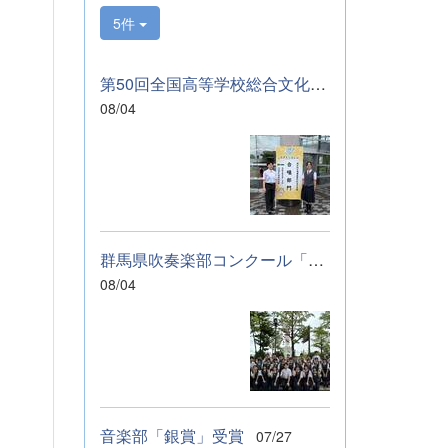
サンブルのコンテ
5件
ストに向けて始動
します。引き続
き、応援をよろし
第50回全国高等学校総合文化祭「音楽部」のご報告
くお願いいたしま
08/04
す。 &nbsp; &nbsp;
&nbsp; &nbsp;
群馬県吹奏楽部コンクール「銀賞」受賞しました
08/04
音楽部「銀賞」受賞
07/27