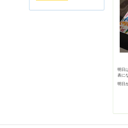
明日
表に
明日