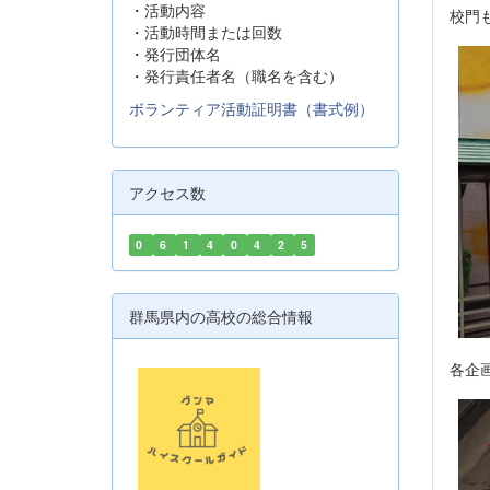
・活動内容
校門
・活動時間または回数
・発行団体名
・発行責任者名（職名を含む）
ボランティア活動証明書（書式例）
アクセス数
0
6
1
4
0
4
2
5
群馬県内の高校の総合情報
各企