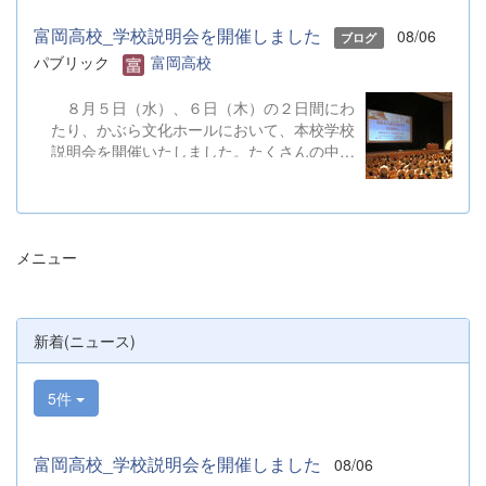
富岡高校_学校説明会を開催しました
08/06
ブログ
パブリック
富岡高校
８月５日（水）、６日（木）の２日間にわ
たり、かぶら文化ホールにおいて、本校学校
説明会を開催いたしました。たくさんの中学
３年生と保護者の皆様にご参加いただきまし
た。お忙しい中、ご来場ありがとうございま
した。 また、各日およそ80名のボランテ
ィアの生徒が各係業務や進行、学校紹介説
メニュー
明、探究発表などの運営に携わりました。生
徒たちの熱い思いが中学生や保護者の皆様に
伝わっていれば幸いです。 &nbsp; &nbsp;
なお、本校は今年度、群馬県教育委員会か
新着(ニュース)
らSAH+ Leading Schoolに認定されていま
す。富岡高校は、これからも「自ら考え、判
断し、行動できる生徒の育成」に取り組んで
5件
まいります。
富岡高校_学校説明会を開催しました
08/06