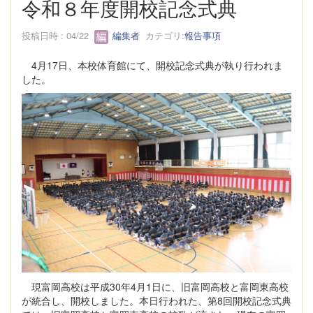
令和８年度開校記念式典
投稿日時 : 04/22
編集者
カテゴリ:
報告事項
4月17日、本校体育館にて、開校記念式典が執り行われま
した。
現富岡高校は平成30年4月1日に、旧富岡高校と富岡東高校
が統合し、開校しました。本日行われた、第8回開校記念式典