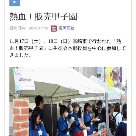
熱血！販売甲子園
投稿日時 : 2018/11/19
富岡高校
月
日（土）、
日（日）高崎市で行われた「熱
11
17
18
血！販売甲子園」に生徒会本部役員を中心に参加して
きました。