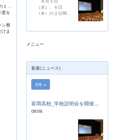
８月５日
の１，
（水）、６日
年度を
（木）の２日間に
わたり、かぶら文
ラシ整
化ホールにおい
だけま
て、本校学校説明
会を開催いたしま
メニュー
した。たくさんの
中学３年生と保護
者の皆様にご参加
いただきました。
新着(ニュース)
お忙しい中、ご来
場ありがとうござ
いました。 ま
5件
た、各日およそ80
名のボランティア
の生徒が各係業務
富岡高校_学校説明会を開催しました
や進行、学校紹介
08/06
説明、探究発表な
どの運営に携わり
ました。生徒たち
の熱い思いが中学
生や保護者の皆様