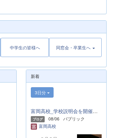
中学生の皆様へ
同窓会・卒業生へ
新着
3日分
富岡高校_学校説明会を開催しました
08/06
パブリック
ブログ
富岡高校