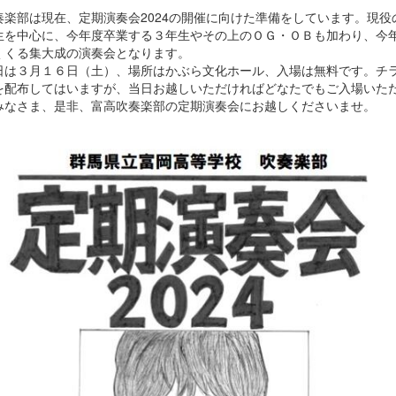
楽部は現在、定期演奏会2024の開催に向けた準備をしています。現役
生を中心に、今年度卒業する３年生やその上のＯＧ・ＯＢも加わり、今
くくる集大成の演奏会となります。
は３月１６日（土）、場所はかぶら文化ホール、入場は無料です。チ
を配布してはいますが、当日お越しいただければどなたでもご入場いた
みなさま、是非、富高吹奏楽部の定期演奏会にお越しくださいませ。