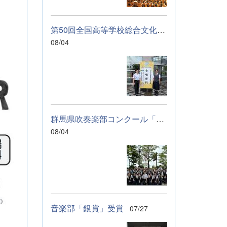
に伝わっていれば
幸いです。 &nbsp;
&nbsp; なお、本
第50回全国高等学校総合文化祭「音楽部」のご報告
校は今年度、群馬
08/04
県教育委員会から
SAH+ Leading
Schoolに認定され
ています。富岡高
校は、これからも
「自ら考え、判断
し、行動できる生
群馬県吹奏楽部コンクール「銀賞」受賞しました
徒の育成」に取り
組んでまいりま
08/04
す。
音楽部「銀賞」受賞
07/27