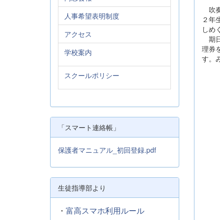
吹奏
人事希望表明制度
２年
しめ
アクセス
期日
理券
学校案内
す。
スクールポリシー
「スマート連絡帳」
保護者マニュアル_初回登録.pdf
生徒指導部より
・
富高スマホ利用ルール