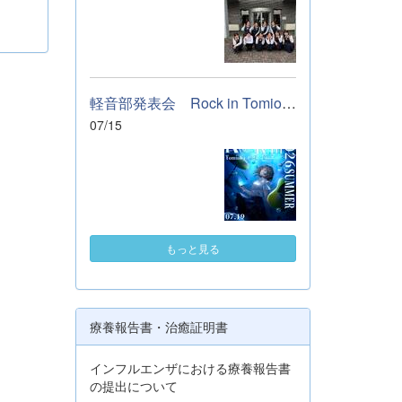
軽音部発表会 Rock in Tomioka High school 開催します
07/15
もっと見る
療養報告書・治癒証明書
インフルエンザにおける療養報告書
の提出について