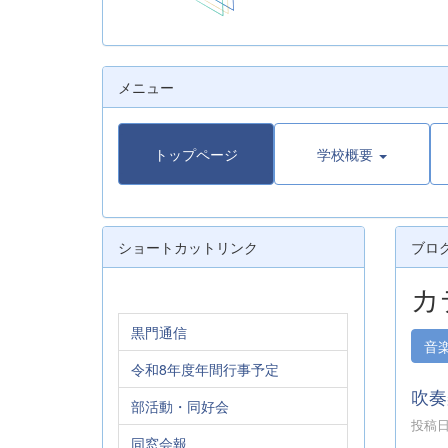
メニュー
トップページ
学校概要
ショートカットリンク
ブロ
カ
黒門通信
音
令和8年度年間行事予定
吹奏
部活動・同好会
投稿日時
同窓会報