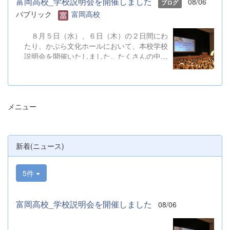
富岡高校_学校説明会を開催しました
08/06
ブログ
パブリック
富岡高校
８月５日（水）、６日（木）の２日間にわ
たり、かぶら文化ホールにおいて、本校学校
説明会を開催いたしました。たくさんの中学
３年生と保護者の皆様にご参加いただきまし
た。お忙しい中、ご来場ありがとうございま
した。 また、各日およそ80名のボランテ
ィアの生徒が各係業務や進行、学校紹介説
メニュー
明、探究発表などの運営に携わりました。生
徒たちの熱い思いが中学生や保護者の皆様に
伝わっていれば幸いです。 &nbsp; &nbsp;
なお、本校は今年度、群馬県教育委員会か
新着(ニュース)
らSAH+ Leading Schoolに認定されていま
す。富岡高校は、これからも「自ら考え、判
断し、行動できる生徒の育成」に取り組んで
5件
まいります。
富岡高校_学校説明会を開催しました
08/06