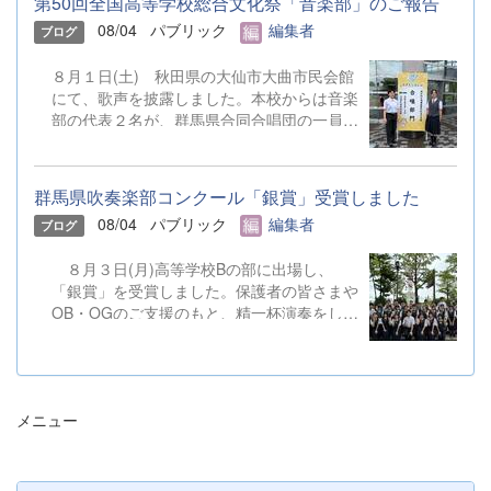
第50回全国高等学校総合文化祭「音楽部」のご報告
08/04
パブリック
編集者
ブログ
８月１日(土) 秋田県の大仙市大曲市民会館
にて、歌声を披露しました。本校からは音楽
部の代表２名が、群馬県合同合唱団の一員と
して参加しました。 &nbsp;
群馬県吹奏楽部コンクール「銀賞」受賞しました
08/04
パブリック
編集者
ブログ
８月３日(月)高等学校Bの部に出場し、
「銀賞」を受賞しました。保護者の皆さまや
OB・OGのご支援のもと、精一杯演奏をして
きました。ご静聴とご協力、本当にありがと
うございました。 明日から本校吹奏楽部
は、ソロやアンサンブルのコンテストに向け
て始動します。引き続き、応援をよろしくお
メニュー
願いいたします。 &nbsp; &nbsp; &nbsp;
&nbsp;