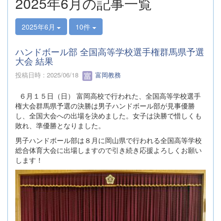
2025年6月の記事一覧
2025年6月
10件
ハンドボール部 全国高等学校選手権群馬県予選
大会 結果
投稿日時 : 2025/06/18
富岡教務
６月１５日（日） 富岡高校で行われた、全国高等学校選手
権大会群馬県予選の決勝は男子ハンドボール部が見事優勝
し、全国大会への出場を決めました。女子は決勝で惜しくも
敗れ、準優勝となりました。
男子ハンドボール部は８月に岡山県で行われる全国高等学校
総合体育大会に出場しますので引き続き応援よろしくお願い
します！