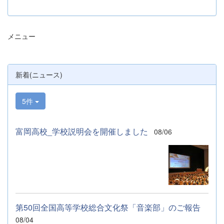
た。お忙しい中、ご来場ありがとうございま
した。 また、各日およそ80名のボランテ
ィアの生徒が各係業務や進行、学校紹介説
メニュー
明、探究発表などの運営に携わりました。生
徒たちの熱い思いが中学生や保護者の皆様に
伝わっていれば幸いです。 &nbsp; &nbsp;
なお、本校は今年度、群馬県教育委員会か
新着(ニュース)
らSAH+ Leading Schoolに認定されていま
す。富岡高校は、これからも「自ら考え、判
断し、行動できる生徒の育成」に取り組んで
5件
まいります。
富岡高校_学校説明会を開催しました
08/06
第50回全国高等学校総合文化祭「音楽部」のご報告
08/04