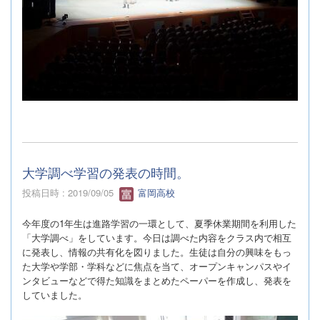
大学調べ学習の発表の時間。
投稿日時 : 2019/09/05
富岡高校
今年度の
1
年生は進路学習の一環として、夏季休業期間を利用した
「大学調べ」をしています。今日は調べた内容をクラス内で相互
に発表し、情報の共有化を図りました。生徒は自分の興味をもっ
た大学や学部・学科などに焦点を当て、オープンキャンパスやイ
ンタビューなどで得た知識をまとめたペーパーを作成し、発表を
していました。