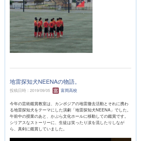
地雷探知犬NEENAの物語。
投稿日時 : 2019/09/05
富岡高校
今年の芸術鑑賞教室は、カンボジアの地雷撤去活動とそれに携わ
る地雷探知犬をテーマにした演劇「地雷探知犬
NEENA
」でした。
午前中の授業のあと、かぶら文化ホールに移動しての鑑賞です。
シリアスなストーリーに、生徒は笑ったり涙を流したりしなが
ら、真剣に鑑賞していました。