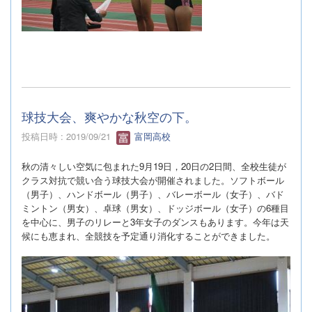
球技大会、爽やかな秋空の下。
投稿日時 : 2019/09/21
富岡高校
秋の清々しい空気に包まれた
9
月
19
日，
20
日の
2
日間、全校生徒が
クラス対抗で競い合う球技大会が開催されました。ソフトボール
（男子）、ハンドボール（男子）、バレーボール（女子）、バド
ミントン（男女）、卓球（男女）、ドッジボール（女子）の
6
種目
を中心に、男子のリレーと
3
年女子のダンスもあります。今年は天
候にも恵まれ、全競技を予定通り消化することができました。