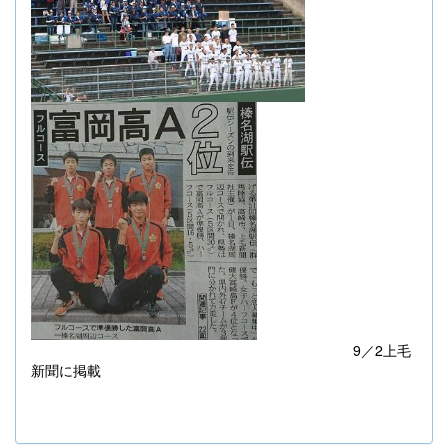
9
／
2
上毛
新聞に掲載