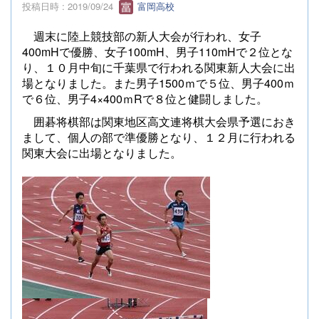
投稿日時 : 2019/09/24
富岡高校
週末に陸上競技部の新人大会が行われ、女子
400mH
で優勝、女子
100mH
、男子
110mH
で２位とな
り、１０月中旬に千葉県で行われる関東新人大会に出
場となりました。また男子
1500
ｍで５位、男子
400
ｍ
で６位、男子
4
×
400
ｍ
R
で８位と健闘しました。
囲碁将棋部は関東地区高文連将棋大会県予選におき
まして、個人の部で準優勝となり、１２月に行われる
関東大会に出場となりました。