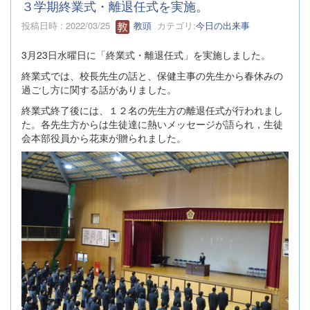
３学期終業式・離退任式を実施。
投稿日時 : 2022/03/25
教頭
カテゴリ:
今日の出来事
3月23日水曜日に「終業式・離退任式」を実施しました。
終業式では、校長先生の話と、保健主事の先生から春休みの
過ごし方に関する話がありました。
終業式終了後には、１２名の先生方の離退任式が行われまし
た。各先生方からは生徒達に熱いメッセージが語られ，生徒
会本部役員から花束が贈られました。