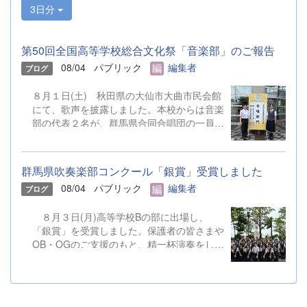
3日分
第50回全国高等学校総合文化祭「音楽部」のご報告
08/04
パブリック
編集者
ブログ
８月１日(土) 秋田県の大仙市大曲市民会館
にて、歌声を披露しました。本校からは音楽
部の代表２名が、群馬県合同合唱団の一員と
して参加しました。 &nbsp;
群馬県吹奏楽部コンクール「銀賞」受賞しました
08/04
パブリック
編集者
ブログ
８月３日(月)高等学校Bの部に出場し、
「銀賞」を受賞しました。保護者の皆さまや
OB・OGのご支援のもと、精一杯演奏をして
きました。ご静聴とご協力、本当にありがと
うございました。 明日から本校吹奏楽部
は、ソロやアンサンブルのコンテストに向け
て始動します。引き続き、応援をよろしくお