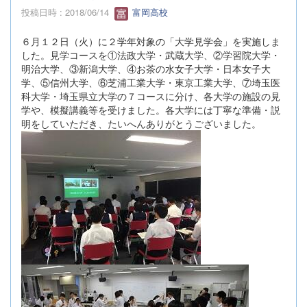
投稿日時 : 2018/06/14
富岡高校
６月１２日（火）に２学年対象の「大学見学会」を実施しま
した。見学コースを①法政大学・武蔵大学、②学習院大学・
明治大学、③新潟大学、④お茶の水女子大学・日本女子大
学、⑤信州大学、⑥芝浦工業大学・東京工業大学、⑦埼玉医
科大学・埼玉県立大学の７コースに分け、各大学の施設の見
学や、模擬講義等を受けました。各大学には丁寧な準備・説
明をしていただき、たいへんありがとうございました。