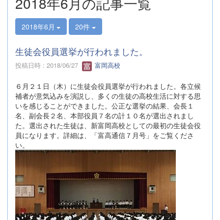
2018年6月の記事一覧
2018年6月
20件
生徒会役員選挙が行われました。
投稿日時 : 2018/06/27
富岡高校
６月２１日（木）に生徒会役員選挙が行われました。各立候
補者が意気込みを演説し、多くの生徒の高校生活に対する思
いを感じることができました。公正な選挙の結果、会長１
名、副会長２名、本部役員７名の計１０名が選出されまし
た。選出された生徒は、新富岡高校としての最初の生徒会役
員になります。詳細は、「富高通信７月号」をご覧くださ
い。