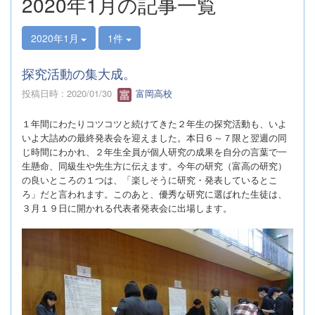
2020年1月の記事一覧
2020年1月
1件
探究活動の集大成。
投稿日時 : 2020/01/30
富岡高校
１年間にわたりコツコツと続けてきた２年生の探究活動も、いよ
いよ大詰めの最終発表会を迎えました。本日６～７限と翌週の同
じ時間にわかれ、２年生全員が個人研究の成果を自分の言葉で一
生懸命、同級生や先生方に伝えます。今年の研究（富高の研究）
の良いところの１つは、「楽しそうに研究・発表しているとこ
ろ」だと言われます。このあと、優秀な研究に選ばれた生徒は、
３月１９日に開かれる代表者発表会に出場します。