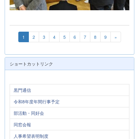
1
2
3
4
5
6
7
8
9
»
ショートカットリンク
黒門通信
令和8年度年間行事予定
部活動・同好会
同窓会報
人事希望表明制度