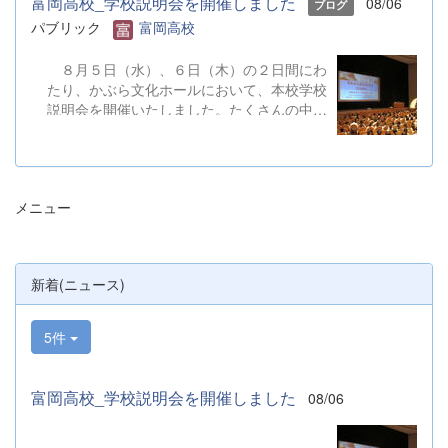
富岡高校_学校説明会を開催しました
08/06
ブログ
パブリック
富岡高校
８月５日（水）、６日（木）の２日間にわ
たり、かぶら文化ホールにおいて、本校学校
説明会を開催いたしました。たくさんの中学
３年生と保護者の皆様にご参加いただきまし
た。お忙しい中、ご来場ありがとうございま
した。 また、各日およそ80名のボランテ
ィアの生徒が各係業務や進行、学校紹介説
メニュー
明、探究発表などの運営に携わりました。生
徒たちの熱い思いが中学生や保護者の皆様に
伝わっていれば幸いです。 &nbsp; &nbsp;
なお、本校は今年度、群馬県教育委員会か
新着(ニュース)
らSAH+ Leading Schoolに認定されていま
す。富岡高校は、これからも「自ら考え、判
断し、行動できる生徒の育成」に取り組んで
5件
まいります。
富岡高校_学校説明会を開催しました
08/06