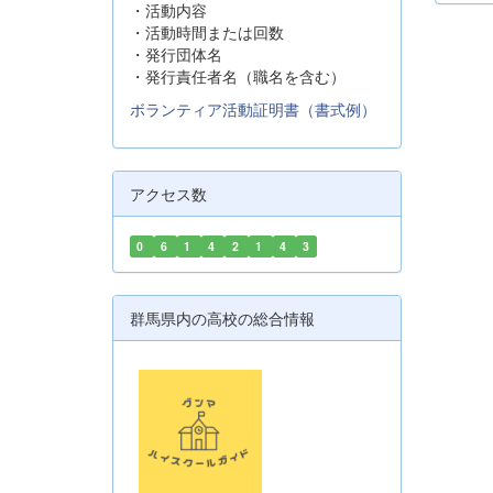
・活動内容
・活動時間または回数
・発行団体名
・発行責任者名（職名を含む）
ボランティア活動証明書（書式例）
アクセス数
0
6
1
4
2
1
4
3
群馬県内の高校の総合情報