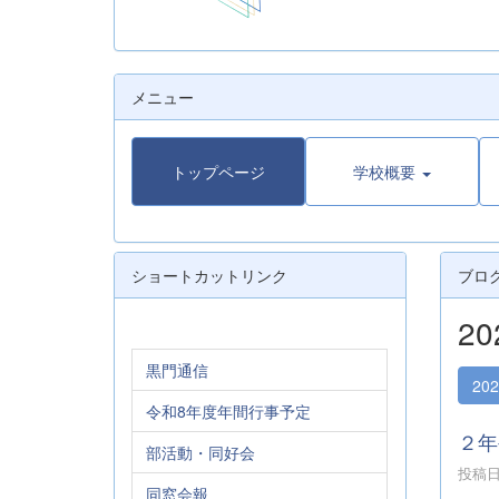
メニュー
トップページ
学校概要
ショートカットリンク
ブロ
2
黒門通信
20
令和8年度年間行事予定
２年
部活動・同好会
投稿日時
同窓会報