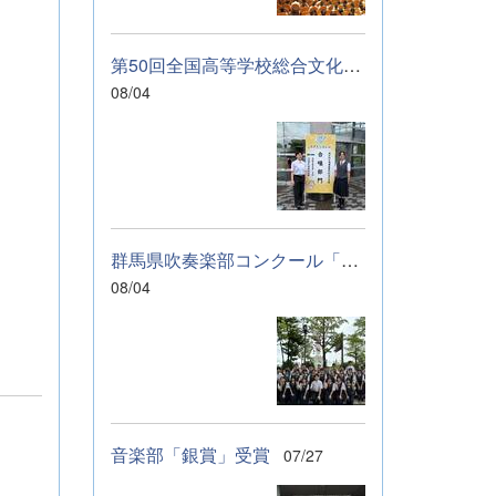
に伝わっていれば
幸いです。 &nbsp;
&nbsp; なお、本
第50回全国高等学校総合文化祭「音楽部」のご報告
校は今年度、群馬
08/04
県教育委員会から
SAH+ Leading
Schoolに認定され
ています。富岡高
校は、これからも
「自ら考え、判断
し、行動できる生
群馬県吹奏楽部コンクール「銀賞」受賞しました
徒の育成」に取り
組んでまいりま
08/04
す。
音楽部「銀賞」受賞
07/27