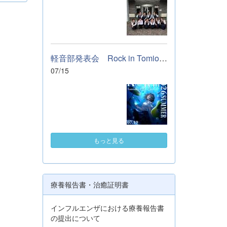
軽音部発表会 Rock in Tomioka High school 開催します
07/15
もっと見る
療養報告書・治癒証明書
インフルエンザにおける療養報告書
の提出について