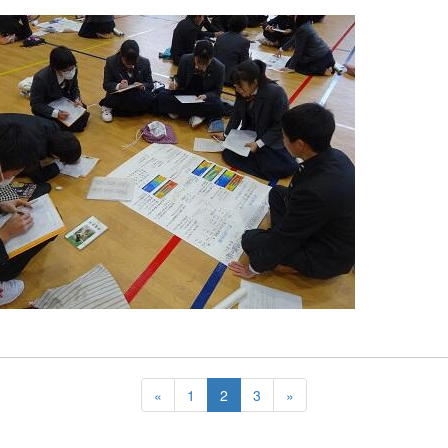
«
1
2
3
»