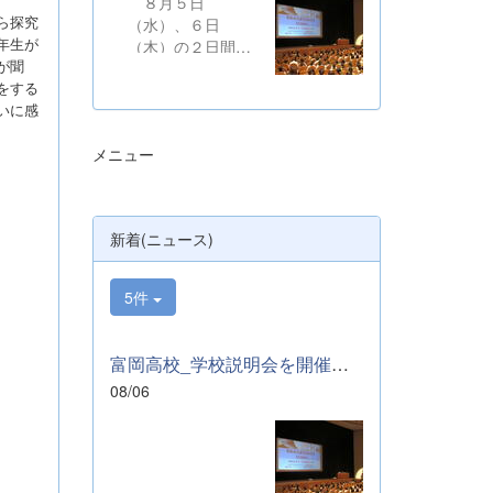
８月５日
ら探究
（水）、６日
年生が
（木）の２日間に
が聞
わたり、かぶら文
をする
化ホールにおい
いに感
て、本校学校説明
会を開催いたしま
メニュー
した。たくさんの
中学３年生と保護
者の皆様にご参加
いただきました。
新着(ニュース)
お忙しい中、ご来
場ありがとうござ
いました。 ま
5件
た、各日およそ80
名のボランティア
の生徒が各係業務
富岡高校_学校説明会を開催しました
や進行、学校紹介
08/06
説明、探究発表な
どの運営に携わり
ました。生徒たち
の熱い思いが中学
生や保護者の皆様