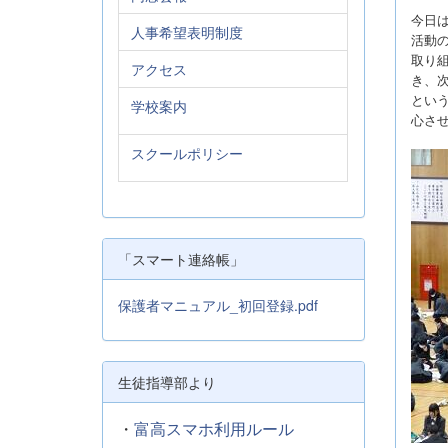
今日
人事希望表明制度
活動
取り
アクセス
き、
とい
学校案内
心さ
スクールポリシー
「スマート連絡帳」
保護者マニュアル_初回登録.pdf
生徒指導部より
・
富高スマホ利用ルール