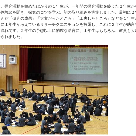
は、探究活動を始めたばかりの１年生が、一年間の探究活動を終えた２年生か
の体験談を聞き、探究のコツを学ぶ、初の取り組みを実施しました。最初に２
組んだ「研究の成果」「大変だったところ」「工夫したところ」などを１年生
次に１年生が考えているリサーチクエスチョンを披露し、これに２年生が助言
う流れです。２年生の予想以上に的確な助言に、１年生はもちろん、教員も大
せられました。