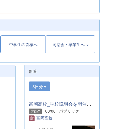
中学生の皆様へ
同窓会・卒業生へ
新着
3日分
富岡高校_学校説明会を開催しました
08/06
パブリック
ブログ
富岡高校