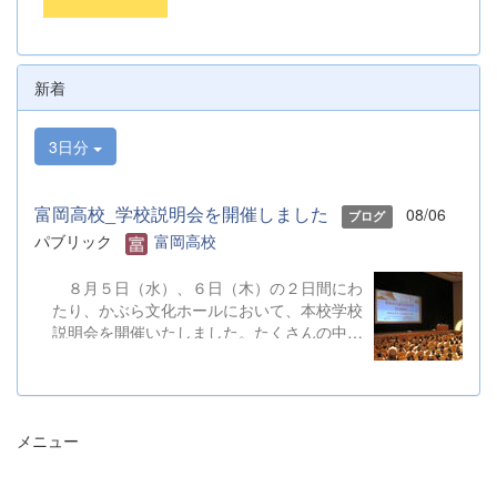
新着
3日分
富岡高校_学校説明会を開催しました
08/06
ブログ
パブリック
富岡高校
８月５日（水）、６日（木）の２日間にわ
たり、かぶら文化ホールにおいて、本校学校
説明会を開催いたしました。たくさんの中学
３年生と保護者の皆様にご参加いただきまし
た。お忙しい中、ご来場ありがとうございま
した。 また、各日およそ80名のボランテ
ィアの生徒が各係業務や進行、学校紹介説
メニュー
明、探究発表などの運営に携わりました。生
徒たちの熱い思いが中学生や保護者の皆様に
伝わっていれば幸いです。 &nbsp; &nbsp;