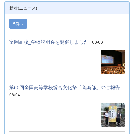
なお、本校は今年度、群馬県教育委員会か
新着(ニュース)
らSAH+ Leading Schoolに認定されていま
す。富岡高校は、これからも「自ら考え、判
断し、行動できる生徒の育成」に取り組んで
5件
まいります。
富岡高校_学校説明会を開催しました
08/06
第50回全国高等学校総合文化祭「音楽部」のご報告
08/04