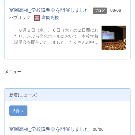
富岡高校_学校説明会を開催しました
08/06
ブログ
パブリック
富岡高校
８月５日（水）、６日（木）の２日間にわ
たり、かぶら文化ホールにおいて、本校学校
説明会を開催いたしました。たくさんの中学
３年生と保護者の皆様にご参加いただきまし
た。お忙しい中、ご来場ありがとうございま
した。 また、各日およそ80名のボランテ
ィアの生徒が各係業務や進行、学校紹介説
メニュー
明、探究発表などの運営に携わりました。生
徒たちの熱い思いが中学生や保護者の皆様に
伝わっていれば幸いです。 &nbsp; &nbsp;
なお、本校は今年度、群馬県教育委員会か
新着(ニュース)
らSAH+ Leading Schoolに認定されていま
す。富岡高校は、これからも「自ら考え、判
断し、行動できる生徒の育成」に取り組んで
5件
まいります。
富岡高校_学校説明会を開催しました
08/06