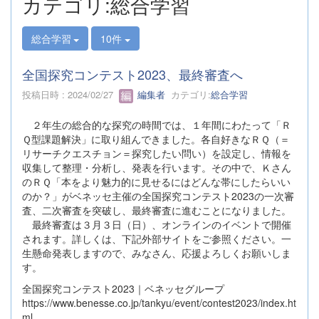
カテゴリ:総合学習
総合学習
10件
全国探究コンテスト2023、最終審査へ
投稿日時 : 2024/02/27
編集者
カテゴリ:
総合学習
２年生の総合的な探究の時間では、１年間にわたって「Ｒ
Ｑ型課題解決」に取り組んできました。各自好きなＲＱ（＝
リサーチクエスチョン＝探究したい問い）を設定し、情報を
収集して整理・分析し、発表を行います。その中で、Ｋさん
のＲＱ「本をより魅力的に見せるにはどんな帯にしたらいい
のか？」がベネッセ主催の全国探究コンテスト2023の一次審
査、二次審査を突破し、最終審査に進むことになりました。
最終審査は３月３日（日）、オンラインのイベントで開催
されます。詳しくは、下記外部サイトをご参照ください。一
生懸命発表しますので、みなさん、応援よろしくお願いしま
す。
全国探究コンテスト2023｜ベネッセグループ
https://www.benesse.co.jp/tankyu/event/contest2023/index.ht
ml