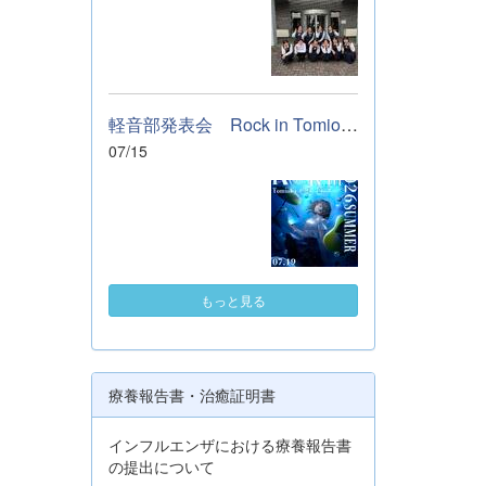
軽音部発表会 Rock in Tomioka High school 開催します
07/15
もっと見る
療養報告書・治癒証明書
インフルエンザにおける療養報告書
の提出について