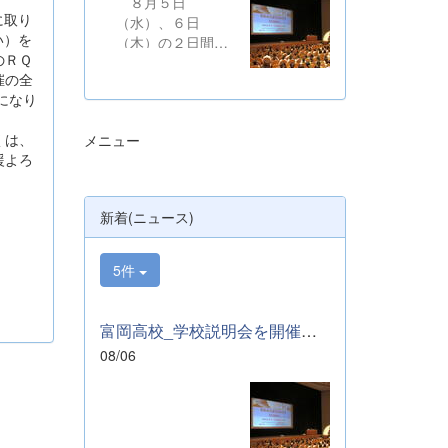
８月５日
に取り
（水）、６日
い）を
（木）の２日間に
のＲＱ
わたり、かぶら文
催の全
化ホールにおい
になり
て、本校学校説明
会を開催いたしま
くは、
メニュー
した。たくさんの
援よろ
中学３年生と保護
者の皆様にご参加
いただきました。
新着(ニュース)
お忙しい中、ご来
場ありがとうござ
いました。 ま
5件
た、各日およそ80
名のボランティア
の生徒が各係業務
富岡高校_学校説明会を開催しました
や進行、学校紹介
08/06
説明、探究発表な
どの運営に携わり
ました。生徒たち
の熱い思いが中学
生や保護者の皆様