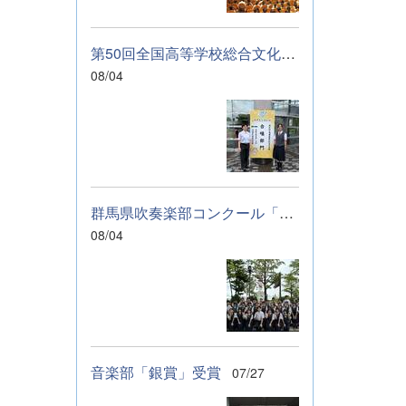
に伝わっていれば
幸いです。 &nbsp;
&nbsp; なお、本
第50回全国高等学校総合文化祭「音楽部」のご報告
校は今年度、群馬
08/04
県教育委員会から
SAH+ Leading
Schoolに認定され
ています。富岡高
校は、これからも
「自ら考え、判断
し、行動できる生
群馬県吹奏楽部コンクール「銀賞」受賞しました
徒の育成」に取り
組んでまいりま
08/04
す。
音楽部「銀賞」受賞
07/27