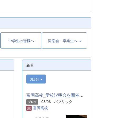
中学生の皆様へ
同窓会・卒業生へ
新着
3日分
富岡高校_学校説明会を開催しました
08/06
パブリック
ブログ
富岡高校