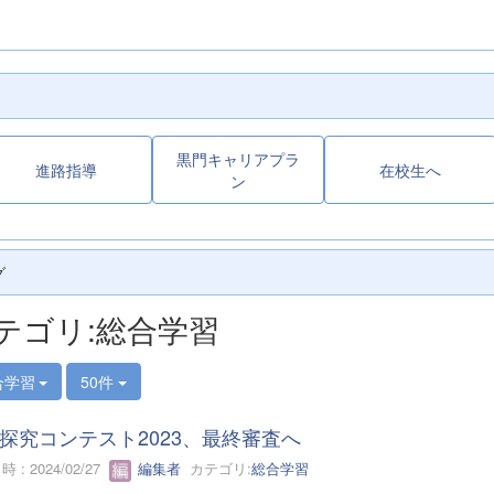
黒門キャリアプラ
進路指導
在校生へ
ン
グ
テゴリ:総合学習
合学習
50件
探究コンテスト2023、最終審査へ
 : 2024/02/27
編集者
カテゴリ:
総合学習