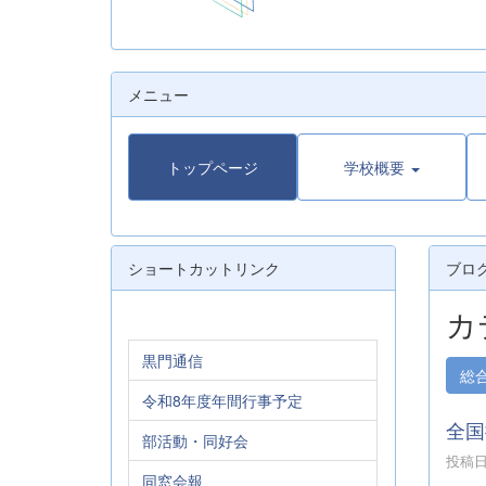
メニュー
トップページ
学校概要
ショートカットリンク
ブロ
カ
黒門通信
総
令和8年度年間行事予定
全国
部活動・同好会
投稿日時
同窓会報