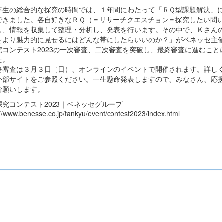
生の総合的な探究の時間では、１年間にわたって「ＲＱ型課題解決」
できました。各自好きなＲＱ（＝リサーチクエスチョン＝探究したい問
し、情報を収集して整理・分析し、発表を行います。その中で、Ｋさん
をより魅力的に見せるにはどんな帯にしたらいいのか？」がベネッセ主
究コンテスト2023の一次審査、二次審査を突破し、最終審査に進むこと
た。
審査は３月３日（日）、オンラインのイベントで開催されます。詳し
外部サイトをご参照ください。一生懸命発表しますので、みなさん、応
お願いします。
探究コンテスト2023｜ベネッセグループ
://www.benesse.co.jp/tankyu/event/contest2023/index.html