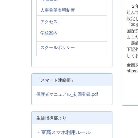
２年
人事希望表明制度
組ん
設定
アクセス
「本
国探
学校案内
まし
最終
スクールポリシー
下記
しく
全国
https
「スマート連絡帳」
保護者マニュアル_初回登録.pdf
生徒指導部より
・
富高スマホ利用ルール