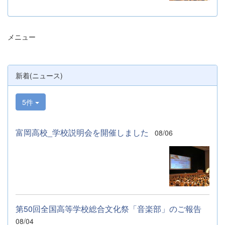
た。お忙しい中、ご来場ありがとうございま
した。 また、各日およそ80名のボランテ
ィアの生徒が各係業務や進行、学校紹介説
メニュー
明、探究発表などの運営に携わりました。生
徒たちの熱い思いが中学生や保護者の皆様に
伝わっていれば幸いです。 &nbsp; &nbsp;
なお、本校は今年度、群馬県教育委員会か
新着(ニュース)
らSAH+ Leading Schoolに認定されていま
す。富岡高校は、これからも「自ら考え、判
断し、行動できる生徒の育成」に取り組んで
5件
まいります。
富岡高校_学校説明会を開催しました
08/06
第50回全国高等学校総合文化祭「音楽部」のご報告
08/04