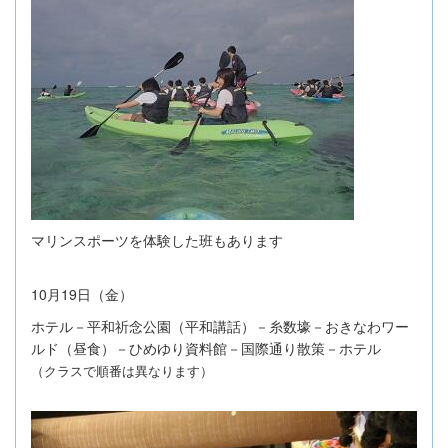
マリンスポーツを体験した班もあります
10
19
月
日（金）
ホテル－平和祈念公園（平和講話）－糸数壕－おきなわワー
ルド（昼食）－ひめゆり資料館－国際通り散策－ホテル
（クラスで順番は異
なります）