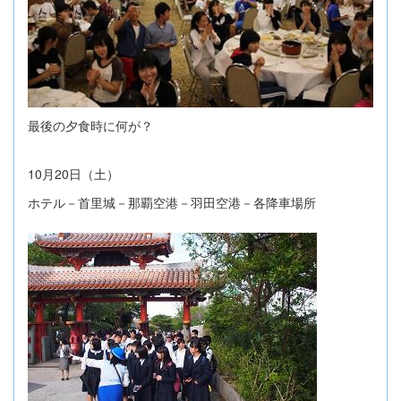
最後の夕食時に何が？
10
20
月
日（土）
ホテル－首里城－那覇空港－羽田空港－各降車場所