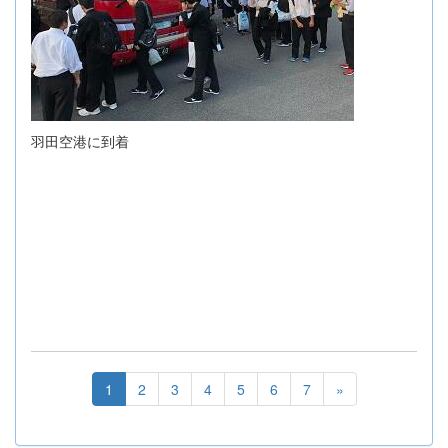
羽田空港に到着
1
2
3
4
5
6
7
»