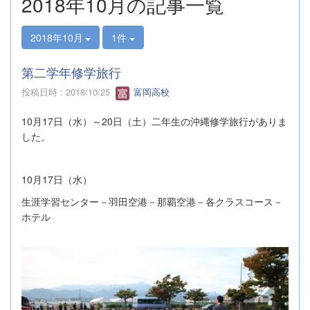
2018年10月の記事一覧
2018年10月
1件
第二学年修学旅行
投稿日時 : 2018/10/25
富岡高校
10
17
20
月
日（水）～
日（土）二年生の沖縄修学旅行がありま
した。
10
17
月
日（水）
生涯学習センター－羽田空港－那覇空港－各クラスコース－
ホテル