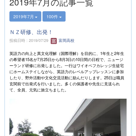
2019年7月の記事一覧
2019年7月
100件
ＮＺ研修、出発！
投稿日時 : 2019/07/29
富岡高校
英語力の向上と異文化理解（国際理解）を目的に、
1
年生と
2
年生
の希望者
15
名が
7
月
25
日から
8
月
3
日の
10
日間の日程で、ニュージ
ーランド研修に出発しました。一行はワイオペフカレッジ生徒宅
にホームステイしながら、英語力のレベルアップレッスンに参加
したり、野外活動や文化交流活動に励んだりします。
25
日
は職員
玄関前で出発式を行いました。多くの保護者や先生に見送られ
て、全員、元気に旅立ちました。