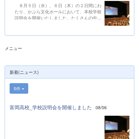
８月５日（水）、６日（木）の２日間にわ
たり、かぶら文化ホールにおいて、本校学校
説明会を開催いたしました。たくさんの中学
３年生と保護者の皆様にご参加いただきまし
た。お忙しい中、ご来場ありがとうございま
した。 また、各日およそ80名のボランテ
ィアの生徒が各係業務や進行、学校紹介説
メニュー
明、探究発表などの運営に携わりました。生
徒たちの熱い思いが中学生や保護者の皆様に
伝わっていれば幸いです。 &nbsp; &nbsp;
なお、本校は今年度、群馬県教育委員会か
新着(ニュース)
らSAH+ Leading Schoolに認定されていま
す。富岡高校は、これからも「自ら考え、判
断し、行動できる生徒の育成」に取り組んで
5件
まいります。
富岡高校_学校説明会を開催しました
08/06