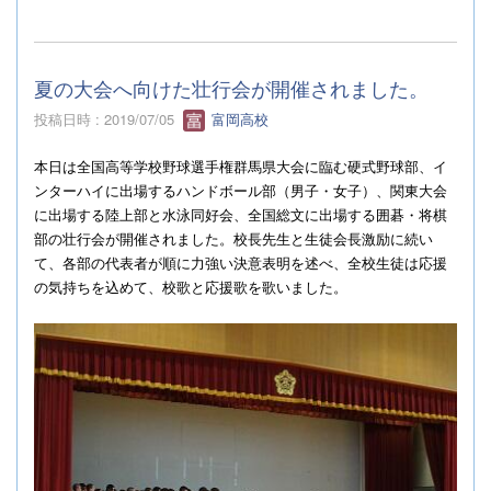
夏の大会へ向けた壮行会が開催されました。
投稿日時 : 2019/07/05
富岡高校
本日は全国高等学校野球選手権群馬県大会に臨む硬式野球部、イ
ンターハイに出場するハンドボール部（男子・女子）、関東大会
に出場する陸上部と水泳同好会、全国総文に出場する囲碁・将棋
部の壮行会が開催されました。校長先生と生徒会長激励に続い
て、各部の代表者が順に力強い決意表明を述べ、全校生徒は応援
の気持ちを込めて、校歌と応援歌を歌いました。