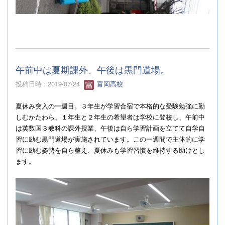
午前中は夏期課外、午後は黒門道場。
投稿日時 : 2019/07/24
富岡高校
夏休み突入の一週目。３年生が学習合宿で本格的な受験勉強に勤
しむかたわら、１年生と２年生の希望者は学校に登校し、午前中
は英数国３教科の課外授業、午後は自ら学習計画を立てて自学自
習に励む黒門道場が実施されています。この一週間で主体的に学
習に励む姿勢を自ら整え、夏休みも学習習慣を維持する助けとし
ます。