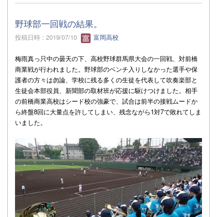
野球部一回戦の結果。
投稿日時 : 2019/07/10
富岡高校
梅雨真っ只中の曇天の下、高校野球群馬県大会の一回戦、対前橋
商業戦が行われました。野球部のベンチ入りしなかった選手や保
護者の方々は勿論、学校に残る多くの生徒を代表して吹奏楽部と
生徒会本部役員、新聞部の取材班が応援に駆けつけました。相手
の前橋商業高校はシード校の強豪で、試合は前半の接戦ムードか
ら終盤
8
回に大量点を許してしまい、残念ながら
1
対
7
で敗れてしま
いました。