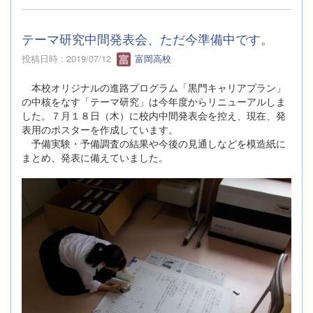
テーマ研究中間発表会、ただ今準備中です。
投稿日時 : 2019/07/12
富岡高校
本校オリジナルの進路プログラム「黒門キャリアプラン」
の中核をなす「テーマ研究」は今年度からリニューアルしま
した。７月１８日（木）に校内中間発表会を控え、現在、発
表用のポスターを作成しています。
予備実験・予備調査の結果や今後の見通しなどを模造紙に
まとめ、発表に備えていました。