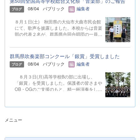
第50回全国高等学校総合文化祭「音楽部」のご報告
08/04
パブリック
編集者
ブログ
８月１日(土) 秋田県の大仙市大曲市民会館
にて、歌声を披露しました。本校からは音楽
部の代表２名が、群馬県合同合唱団の一員と
して参加しました。 &nbsp;
群馬県吹奏楽部コンクール「銀賞」受賞しました
08/04
パブリック
編集者
ブログ
８月３日(月)高等学校Bの部に出場し、
「銀賞」を受賞しました。保護者の皆さまや
OB・OGのご支援のもと、精一杯演奏をして
きました。ご静聴とご協力、本当にありがと
うございました。 明日から本校吹奏楽部
は、ソロやアンサンブルのコンテストに向け
て始動します。引き続き、応援をよろしくお
メニュー
願いいたします。 &nbsp; &nbsp; &nbsp;
&nbsp;