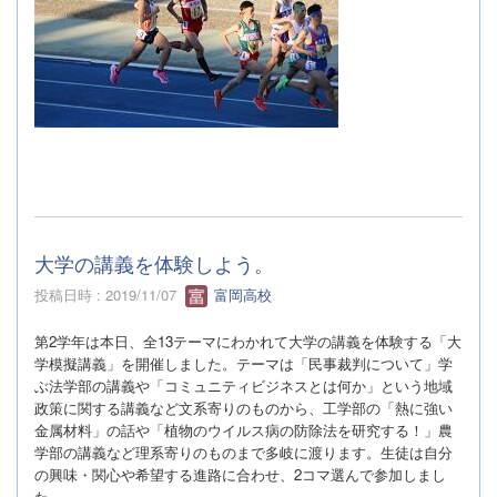
大学の講義を体験しよう。
投稿日時 : 2019/11/07
富岡高校
第
2
学年は本日、全
13
テーマにわかれて大学の講義を体験する「大
学模擬講義」を開催しました。テーマは「民事裁判について」学
ぶ法学部の講義や「コミュニティビジネスとは何か」という地域
政策に関する講義など文系寄りのものから、工学部の「熱に強い
金属材料」の話や「植物のウイルス病の防除法を研究する！」農
学部の講義など理系寄りのものまで多岐に渡ります。生徒は自分
の興味・関心や希望する進路に合わせ、
2
コマ選んで参加しまし
た。