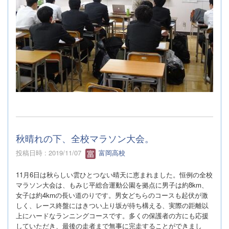
秋晴れの下、全校マラソン大会。
投稿日時 : 2019/11/07
富岡高校
11
月
6
日は秋らしい雲ひとつない晴天に恵まれました。恒例の全校
マラソン大会は、もみじ平総合運動公園を拠点に男子は約
8km
、
女子は約
4km
の長い道のりです。男女どちらのコースも起伏が激
しく、レース終盤にはきつい上り坂が待ち構える、実際の距離以
上にハードなランニングコースです。多くの保護者の方にも応援
していただき、最後の走者まで無事に完走することができまし