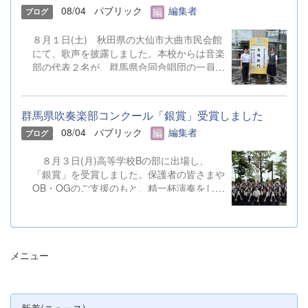
08/04
パブリック
編集者
ブログ
８月１日(土) 秋田県の大仙市大曲市民会館
にて、歌声を披露しました。本校からは音楽
部の代表２名が、群馬県合同合唱団の一員と
して参加しました。 &nbsp;
群馬県吹奏楽部コンクール「銀賞」受賞しました
08/04
パブリック
編集者
ブログ
８月３日(月)高等学校Bの部に出場し、
「銀賞」を受賞しました。保護者の皆さまや
OB・OGのご支援のもと、精一杯演奏をして
きました。ご静聴とご協力、本当にありがと
うございました。 明日から本校吹奏楽部
は、ソロやアンサンブルのコンテストに向け
て始動します。引き続き、応援をよろしくお
メニュー
願いいたします。 &nbsp; &nbsp; &nbsp;
&nbsp;