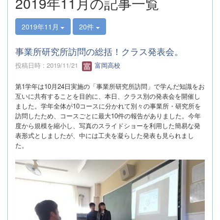
2019年11月の記事一覧
2019年11月
20件
事業所研究所訪問の総括！クラス発表会。
投稿日時 : 2019/11/21
富岡高校
第
1
学年は
10
月
24
日実施の「事業所研究所訪問」で学んだ知識をお
互いに共有することを目的に、本日、クラス別の発表会を開催し
ました。学年全体が
10
コースに分かれて別々の事業所・研究所を
訪問したため、コースごとに最大
10
件の報告がありました。今年
度から規模を縮小し、写真のスライドショーを利用した簡易な発
表形式としましたが、中には工夫を凝らした発表も見られまし
た。