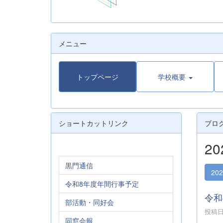
メニュー
トップページ
学校概要
ショートカットリンク
ブロ
2
黒門通信
20
令和8年度年間行事予定
令
部活動・同好会
投稿日時
同窓会報