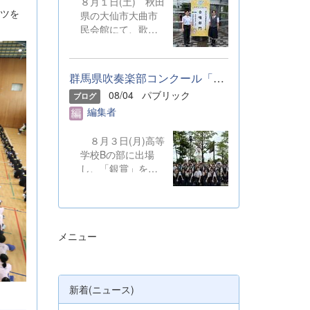
８月１日(土) 秋田
ツを
県の大仙市大曲市
民会館にて、歌声
を披露しました。
本校からは音楽部
の代表２名が、群
群馬県吹奏楽部コンクール「銀賞」受賞しました
馬県合同合唱団の
08/04
パブリック
ブログ
一員として参加し
編集者
ました。 &nbsp;
８月３日(月)高等
学校Bの部に出場
し、「銀賞」を受
賞しました。保護
者の皆さまやOB・
OGのご支援のも
と、精一杯演奏を
メニュー
してきました。ご
静聴とご協力、本
当にありがとうご
ざいました。 明
新着(ニュース)
日から本校吹奏楽
部は、ソロやアン