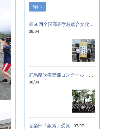
サンブルのコンテ
5件
ストに向けて始動
します。引き続
き、応援をよろし
第50回全国高等学校総合文化祭「音楽部」のご報告
くお願いいたしま
08/04
す。 &nbsp; &nbsp;
&nbsp; &nbsp;
群馬県吹奏楽部コンクール「銀賞」受賞しました
08/04
音楽部「銀賞」受賞
07/27