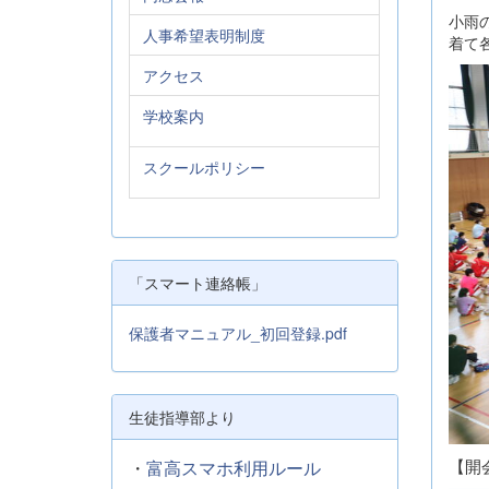
小雨
人事希望表明制度
着て
アクセス
学校案内
スクールポリシー
「スマート連絡帳」
保護者マニュアル_初回登録.pdf
生徒指導部より
【開
・
富高スマホ利用ルール