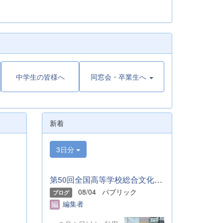
中学生の皆様へ
同窓会・卒業生へ
新着
3日分
第50回全国高等学校総合文化祭「音楽部」のご報告
08/04
パブリック
ブログ
編集者