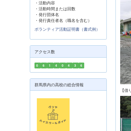
・活動内容
・活動時間または回数
・発行団体名
・発行責任者名（職名を含む）
ボランティア活動証明書（書式例）
アクセス数
0
6
1
4
0
4
3
6
群馬県内の高校の総合情報
【借