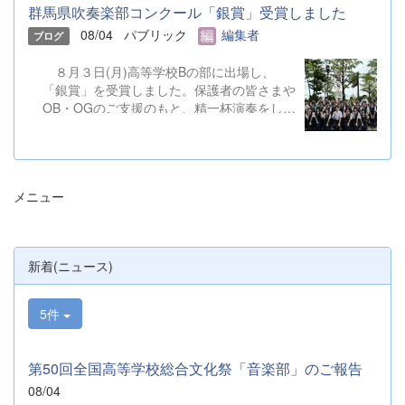
群馬県吹奏楽部コンクール「銀賞」受賞しました
08/04
パブリック
編集者
ブログ
８月３日(月)高等学校Bの部に出場し、
「銀賞」を受賞しました。保護者の皆さまや
OB・OGのご支援のもと、精一杯演奏をして
きました。ご静聴とご協力、本当にありがと
うございました。 明日から本校吹奏楽部
は、ソロやアンサンブルのコンテストに向け
て始動します。引き続き、応援をよろしくお
メニュー
願いいたします。 &nbsp; &nbsp; &nbsp;
&nbsp;
新着(ニュース)
5件
第50回全国高等学校総合文化祭「音楽部」のご報告
08/04