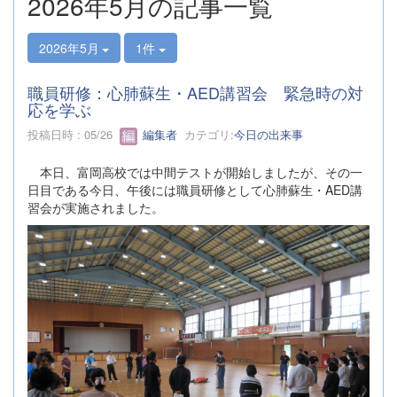
2026年5月の記事一覧
2026年5月
1件
職員研修：心肺蘇生・AED講習会 緊急時の対
応を学ぶ
投稿日時 : 05/26
編集者
カテゴリ:
今日の出来事
本日、富岡高校では中間テストが開始しましたが、その一
日目である今日、午後には職員研修として心肺蘇生・AED講
習会が実施されました。