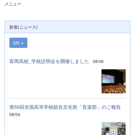
メニュー
明、探究発表などの運営に携わりました。生
徒たちの熱い思いが中学生や保護者の皆様に
伝わっていれば幸いです。 &nbsp; &nbsp;
なお、本校は今年度、群馬県教育委員会か
新着(ニュース)
らSAH+ Leading Schoolに認定されていま
す。富岡高校は、これからも「自ら考え、判
断し、行動できる生徒の育成」に取り組んで
5件
まいります。
富岡高校_学校説明会を開催しました
08/06
第50回全国高等学校総合文化祭「音楽部」のご報告
08/04