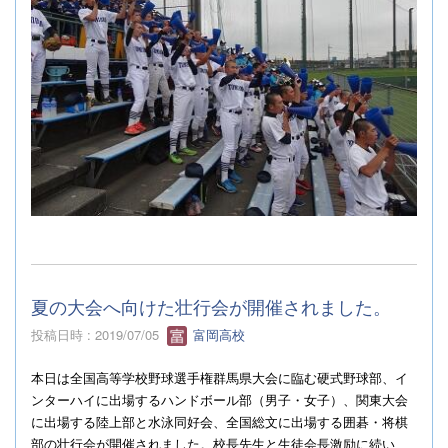
夏の大会へ向けた壮行会が開催されました。
投稿日時 : 2019/07/05
富岡高校
本日は全国高等学校野球選手権群馬県大会に臨む硬式野球部、イ
ンターハイに出場するハンドボール部（男子・女子）、関東大会
に出場する陸上部と水泳同好会、全国総文に出場する囲碁・将棋
部の壮行会が開催されました。校長先生と生徒会長激励に続い