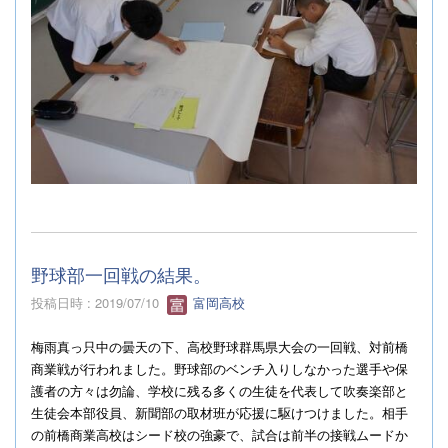
野球部一回戦の結果。
投稿日時 : 2019/07/10
富岡高校
梅雨真っ只中の曇天の下、高校野球群馬県大会の一回戦、対前橋
商業戦が行われました。野球部のベンチ入りしなかった選手や保
護者の方々は勿論、学校に残る多くの生徒を代表して吹奏楽部と
生徒会本部役員、新聞部の取材班が応援に駆けつけました。相手
の前橋商業高校はシード校の強豪で、試合は前半の接戦ムードか