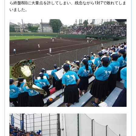
ら終盤
8
回に大量点を許してしまい、残念ながら
1
対
7
で敗れてしま
いました。