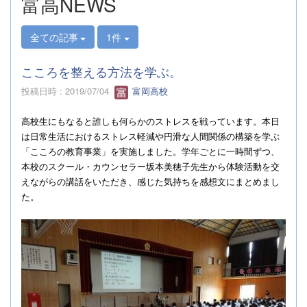
富高NEWS
全ての記事
1件
こころを整える方法を学ぶ。
投稿日時 : 2019/07/04
富岡高校
高校生にもなると誰しも何らかのストレスを戦っています。本日
は日常生活におけるストレス軽減や円滑な人間関係の構築を学ぶ
「こころの教育事業」を実施しました。学年ごとに一時間ずつ、
本校のスクール・カウンセラー坂本美穂子先生から体験活動を交
えながらの講話をいただき、感じた気持ちを感想文にまとめまし
た。