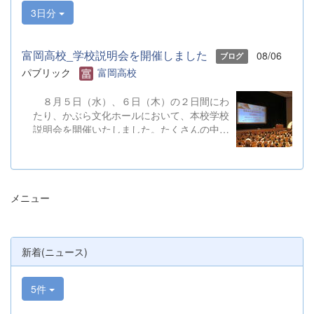
3日分
富岡高校_学校説明会を開催しました
08/06
ブログ
パブリック
富岡高校
８月５日（水）、６日（木）の２日間にわ
たり、かぶら文化ホールにおいて、本校学校
説明会を開催いたしました。たくさんの中学
３年生と保護者の皆様にご参加いただきまし
た。お忙しい中、ご来場ありがとうございま
した。 また、各日およそ80名のボランテ
ィアの生徒が各係業務や進行、学校紹介説
メニュー
明、探究発表などの運営に携わりました。生
徒たちの熱い思いが中学生や保護者の皆様に
伝わっていれば幸いです。 &nbsp; &nbsp;
なお、本校は今年度、群馬県教育委員会か
新着(ニュース)
らSAH+ Leading Schoolに認定されていま
す。富岡高校は、これからも「自ら考え、判
断し、行動できる生徒の育成」に取り組んで
5件
まいります。