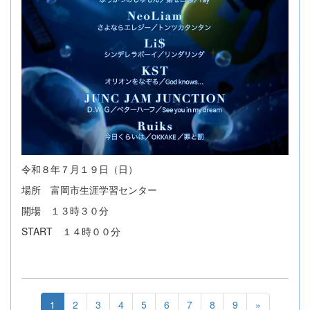
令和８年７月１９日（日）
場所 富岡市生涯学習センター
開場 １３時３０分
START １４時００分
1
2
3
4
5
6
7
8
9
»