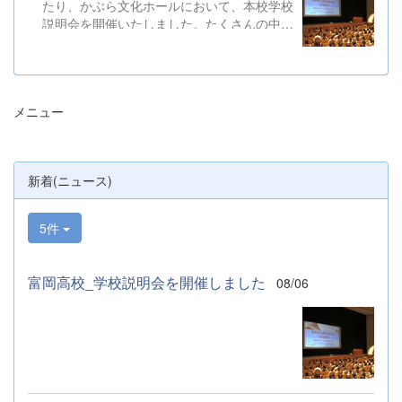
たり、かぶら文化ホールにおいて、本校学校
説明会を開催いたしました。たくさんの中学
３年生と保護者の皆様にご参加いただきまし
た。お忙しい中、ご来場ありがとうございま
した。 また、各日およそ80名のボランテ
ィアの生徒が各係業務や進行、学校紹介説
メニュー
明、探究発表などの運営に携わりました。生
徒たちの熱い思いが中学生や保護者の皆様に
伝わっていれば幸いです。 &nbsp; &nbsp;
なお、本校は今年度、群馬県教育委員会か
新着(ニュース)
らSAH+ Leading Schoolに認定されていま
す。富岡高校は、これからも「自ら考え、判
断し、行動できる生徒の育成」に取り組んで
5件
まいります。
富岡高校_学校説明会を開催しました
08/06