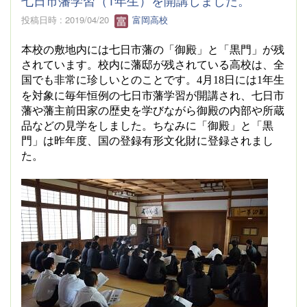
七日市藩学習（1年生）を開講しました。
投稿日時 : 2019/04/20
富岡高校
本校の敷地内には七日市藩の「御殿」と「黒門」が残
されています。校内に藩邸が残されている高校は、全
国でも非常に珍しいとのことです。
月
日には
年生
4
18
1
を対象に毎年恒例の七日市藩学習が開講され、七日市
藩や藩主前田家の歴史を学びながら御殿の内部や所蔵
品などの見学をしました。ちなみに「御殿」と「黒
門」は昨年度、国の登録有形文化財に登録されまし
た。