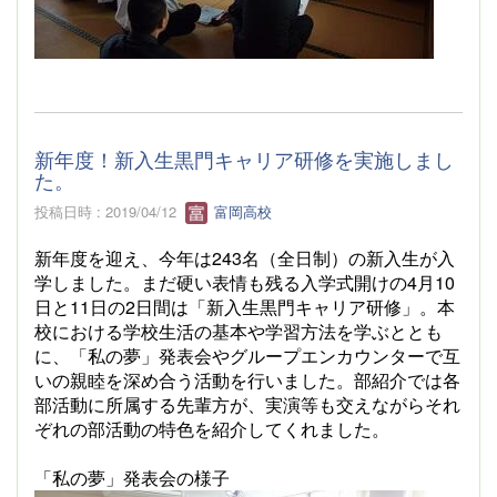
新年度！新入生黒門キャリア研修を実施しまし
た。
投稿日時 : 2019/04/12
富岡高校
新年度を迎え、今年は
243
名（全日制）の新入生が入
学しました。まだ硬い表情も残る入学式開けの
4
月
10
日と
11
日の
2
日間は「新入生黒門キャリア研修」。本
校における学校生活の基本や学習方法を学ぶととも
に、「私の夢」発表会やグループエンカウンターで互
いの親睦を深め合う活動を行いました。部紹介では各
部活動に所属する先輩方が、実演等も交えながらそれ
ぞれの部活動の特色を紹介してくれました。
「私の夢」発表会の様子