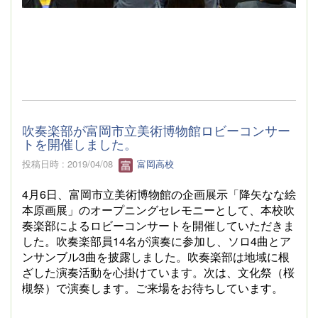
吹奏楽部が富岡市立美術博物館ロビーコンサー
トを開催しました。
投稿日時 : 2019/04/08
富岡高校
4
月
6
日、富岡市立美術博物館の企画展示「降矢なな絵
本原画展」のオープニングセレモニーとして、本校吹
奏楽部によるロビーコンサートを開催していただきま
した。吹奏楽部員
14
名が演奏に参加し、ソロ
4
曲とア
ンサンブル
3
曲を披露しました。吹奏楽部は地域に根
ざした演奏活動を心掛けています。次は、文化祭（桜
槻祭）で演奏します。ご来場をお待ちしています。