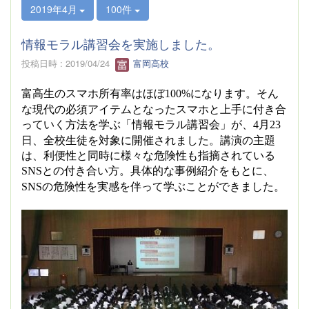
2019年4月
100件
情報モラル講習会を実施しました。
投稿日時 : 2019/04/24
富岡高校
富高生のスマホ所有率はほぼ
になります。そん
100%
な現代の必須アイテムとなったスマホと上手に付き合
っていく方法を学ぶ「情報モラル講習会」が、
月
4
23
日、全校生徒を対象に開催されました。講演の主題
は、利便性と同時に様々な危険性も指摘されている
との付き合い方。具体的な事例紹介をもとに、
SNS
の危険性を実感を伴って学ぶことができました。
SNS