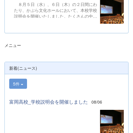
８月５日（水）、６日（木）の２日間にわ
たり、かぶら文化ホールにおいて、本校学校
説明会を開催いたしました。たくさんの中学
３年生と保護者の皆様にご参加いただきまし
た。お忙しい中、ご来場ありがとうございま
した。 また、各日およそ80名のボランテ
ィアの生徒が各係業務や進行、学校紹介説
メニュー
明、探究発表などの運営に携わりました。生
徒たちの熱い思いが中学生や保護者の皆様に
伝わっていれば幸いです。 &nbsp; &nbsp;
なお、本校は今年度、群馬県教育委員会か
新着(ニュース)
らSAH+ Leading Schoolに認定されていま
す。富岡高校は、これからも「自ら考え、判
断し、行動できる生徒の育成」に取り組んで
5件
まいります。
富岡高校_学校説明会を開催しました
08/06