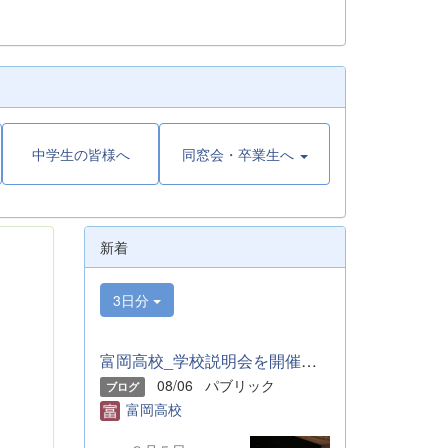
中学生の皆様へ
同窓会・卒業生へ
新着
3日分
富岡高校_学校説明会を開催しました
08/06
パブリック
ブログ
富岡高校