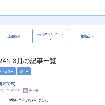
黒門キャリアプラ
進路指導
在校生へ
ン
024年3月の記事一覧
24年3月
5件
期終業式
 : 2024/03/26
編集者
22日、3学期終業式が行われました。