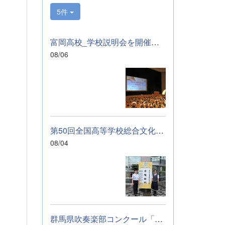
に伝わっていれば
5件
幸いです。 &nbsp;
&nbsp; なお、本
校は今年度、群馬
富岡高校_学校説明会を開催しました
県教育委員会から
08/06
SAH+ Leading
Schoolに認定され
ています。富岡高
校は、これからも
「自ら考え、判断
し、行動できる生
徒の育成」に取り
組んでまいりま
第50回全国高等学校総合文化祭「音楽部」のご報告
す。
08/04
群馬県吹奏楽部コンクール「銀賞」受賞しました