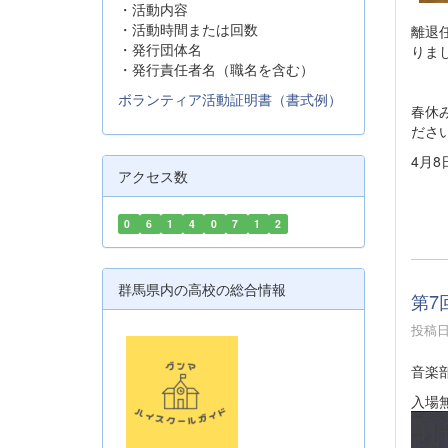
・活動内容
・活動時間または回数
離退
・発行団体名
りま
・発行責任者名（職名を含む）
ボランティア活動証明書（書式例）
春休
ださ
4月
アクセス数
0
6
1
4
0
7
1
2
群馬県内の高校の総合情報
第7
投稿日時
音楽
入場