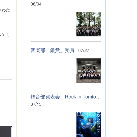
08/04
きわた
してく
。
音楽部「銀賞」受賞
07/27
軽音部発表会 Rock in Tomioka High school 開催します
07/15