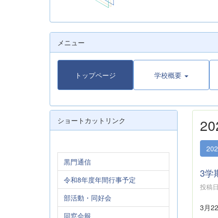
メニュー
トップページ
学校概要
ショートカットリンク
2
20
黒門通信
3学
令和8年度年間行事予定
投稿日時
部活動・同好会
3月
同窓会報