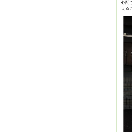
心配
える