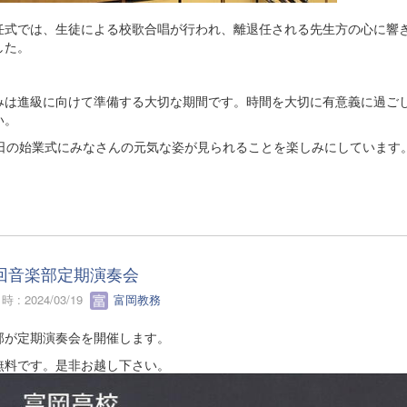
任式では、生徒による校歌合唱が行われ、離退任される先生方の心に響
した。
みは進級に向けて準備する大切な期間です。時間を大切に有意義に過ご
い。
8日の始業式にみなさんの元気な姿が見られることを楽しみにしています
回音楽部定期演奏会
 : 2024/03/19
富岡教務
部が定期演奏会を開催します。
無料です。是非お越し下さい。