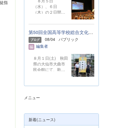
８月５日
徒指
（水）、６日
（木）の２日間に
わたり、かぶら文
化ホールにおい
て、本校学校説明
第50回全国高等学校総合文化祭「音楽部」のご報告
会を開催いたしま
08/04
パブリック
ブログ
した。たくさんの
編集者
中学３年生と保護
者の皆様にご参加
いただきました。
８月１日(土) 秋田
お忙しい中、ご来
県の大仙市大曲市
場ありがとうござ
民会館にて、歌声
いました。 ま
を披露しました。
た、各日およそ80
本校からは音楽部
名のボランティア
の代表２名が、群
の生徒が各係業務
馬県合同合唱団の
メニュー
や進行、学校紹介
一員として参加し
説明、探究発表な
ました。 &nbsp;
どの運営に携わり
ました。生徒たち
新着(ニュース)
の熱い思いが中学
生や保護者の皆様