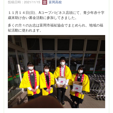
投稿日時 : 2021/11/15
富岡高校
１１月１４日(日)、Aコープパピネス店頭にて、青少年赤十字
歳末助け合い募金活動に参加してきました。
多くの方々のお志は富岡市福祉協会でまとめられ、地域の福
祉活動に使われます。