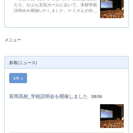
たり、かぶら文化ホールにおいて、本校学校
説明会を開催いたしました。たくさんの中学
３年生と保護者の皆様にご参加いただきまし
た。お忙しい中、ご来場ありがとうございま
した。 また、各日およそ80名のボランテ
ィアの生徒が各係業務や進行、学校紹介説
メニュー
明、探究発表などの運営に携わりました。生
徒たちの熱い思いが中学生や保護者の皆様に
伝わっていれば幸いです。 &nbsp; &nbsp;
なお、本校は今年度、群馬県教育委員会か
新着(ニュース)
らSAH+ Leading Schoolに認定されていま
す。富岡高校は、これからも「自ら考え、判
断し、行動できる生徒の育成」に取り組んで
5件
まいります。
富岡高校_学校説明会を開催しました
08/06