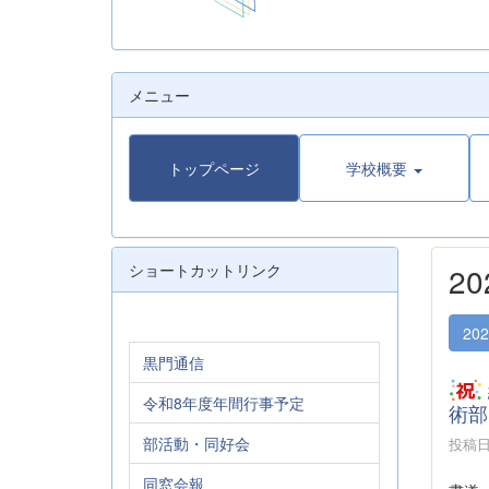
メニュー
トップページ
学校概要
ショートカットリンク
2
20
黒門通信
令和8年度年間行事予定
術部
部活動・同好会
投稿日時
同窓会報