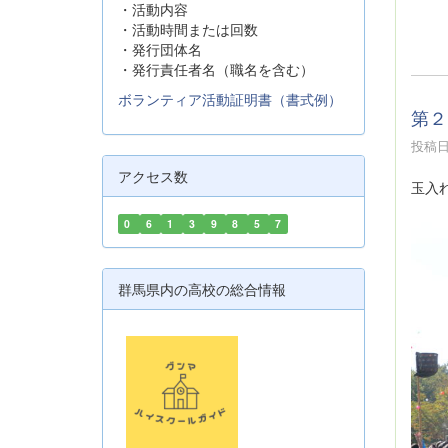
・活動内容
・活動時間または回数
・発行団体名
・発行責任者名（職名を含む）
ボランティア活動証明書（書式例）
第２
投稿日時
アクセス数
玉入
0
6
1
3
9
8
5
7
群馬県内の高校の総合情報