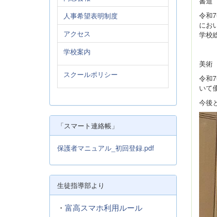
書道
令和
人事希望表明制度
にお
アクセス
学校
学校案内
美術
スクールポリシー
令和
いて
今後
「スマート連絡帳」
保護者マニュアル_初回登録.pdf
生徒指導部より
・
富高スマホ利用ルール