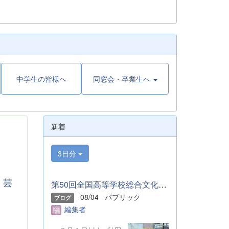
中学生の皆様へ
同窓会・卒業生へ
新着
3日分
 芸
第50回全国高等学校総合文化祭「音楽部」のご報告
08/04
パブリック
ブログ
編集者