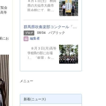
８月１日(土) 秋田
県の大仙市大曲市
展覧会
民会館にて、歌声
国高等
を披露しました。
本校からは音楽部
の代表２名が、群
群馬県吹奏楽部コンクール「銀賞」受賞しました
馬県合同合唱団の
08/04
パブリック
ブログ
一員として参加し
展にお
編集者
ました。 &nbsp;
８月３日(月)高等
学校Bの部に出場
し、「銀賞」を受
賞しました。保護
者の皆さまやOB・
OGのご支援のも
と、精一杯演奏を
メニュー
してきました。ご
静聴とご協力、本
当にありがとうご
ざいました。 明
新着(ニュース)
日から本校吹奏楽
部は、ソロやアン