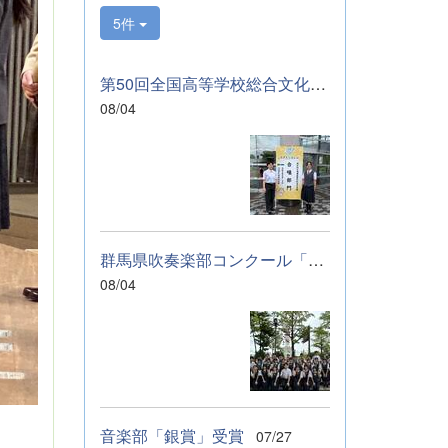
サンブルのコンテ
5件
ストに向けて始動
します。引き続
き、応援をよろし
第50回全国高等学校総合文化祭「音楽部」のご報告
くお願いいたしま
08/04
す。 &nbsp; &nbsp;
&nbsp; &nbsp;
群馬県吹奏楽部コンクール「銀賞」受賞しました
08/04
音楽部「銀賞」受賞
07/27