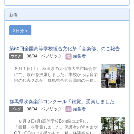
新着
3日分
第50回全国高等学校総合文化祭「音楽部」のご報告
08/04
パブリック
編集者
ブログ
８月１日(土) 秋田県の大仙市大曲市民会館
にて、歌声を披露しました。本校からは音楽
部の代表２名が、群馬県合同合唱団の一員と
して参加しました。 &nbsp;
群馬県吹奏楽部コンクール「銀賞」受賞しました
08/04
パブリック
編集者
ブログ
８月３日(月)高等学校Bの部に出場し、
「銀賞」を受賞しました。保護者の皆さまや
OB・OGのご支援のもと、精一杯演奏をして