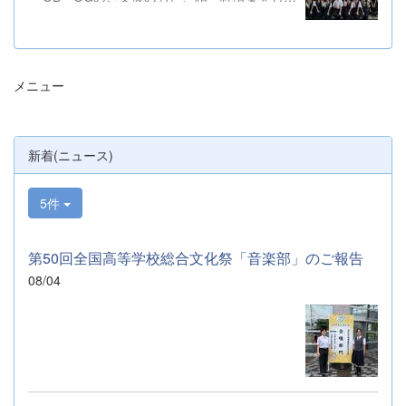
きました。ご静聴とご協力、本当にありがと
うございました。 明日から本校吹奏楽部
は、ソロやアンサンブルのコンテストに向け
て始動します。引き続き、応援をよろしくお
メニュー
願いいたします。 &nbsp; &nbsp; &nbsp;
&nbsp;
新着(ニュース)
5件
第50回全国高等学校総合文化祭「音楽部」のご報告
08/04