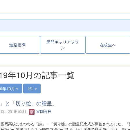
黒門キャリアプラ
進路指導
在校生へ
ン
019年10月の記事一覧
19年10月
1件
」と「切り絵」の贈呈。
 : 2019/10/31
富岡高校
は富岡高校にまつわる「詩」・「切り絵」の贈呈記念式が開催されました。「
新校歌の作詞者でもある上野臣吾様の作品で、浅川美代子様の筆により、書の