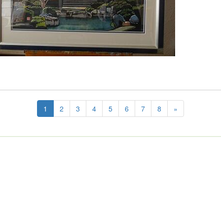
1
2
3
4
5
6
7
8
»