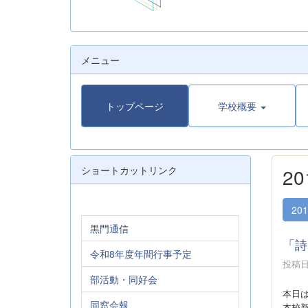
メニュー
トップページ
学校概要
ショートカットリンク
2
20
黒門通信
「詩
令和8年度年間行事予定
投稿日時
部活動・同好会
本日
同窓会報
本校