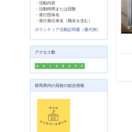
・活動内容
・活動時間または回数
・発行団体名
・発行責任者名（職名を含む）
ボランティア活動証明書（書式例）
アクセス数
0
6
1
3
9
4
5
0
群馬県内の高校の総合情報