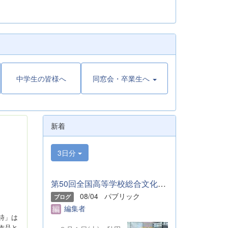
中学生の皆様へ
同窓会・卒業生へ
新着
3日分
第50回全国高等学校総合文化祭「音楽部」のご報告
08/04
パブリック
ブログ
編集者
詩」は
作品と