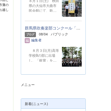
８月１日(土) 秋田
市藩の
県の大仙市大曲市
お越し
民会館にて、歌声
を披露しました。
本校からは音楽部
の代表２名が、群
群馬県吹奏楽部コンクール「銀賞」受賞しました
馬県合同合唱団の
08/04
パブリック
ブログ
一員として参加し
編集者
ました。 &nbsp;
８月３日(月)高等
学校Bの部に出場
し、「銀賞」を受
賞しました。保護
者の皆さまやOB・
OGのご支援のも
と、精一杯演奏を
メニュー
してきました。ご
静聴とご協力、本
当にありがとうご
ざいました。 明
新着(ニュース)
日から本校吹奏楽
部は、ソロやアン