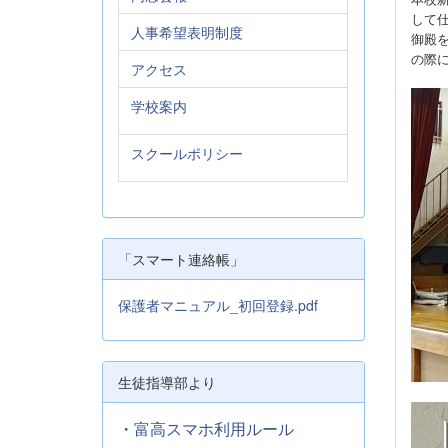
して
人事希望表明制度
御殿
の際
アクセス
学校案内
スクールポリシー
「スマート連絡帳」
保護者マニュアル_初回登録.pdf
生徒指導部より
・
富高スマホ利用ルール