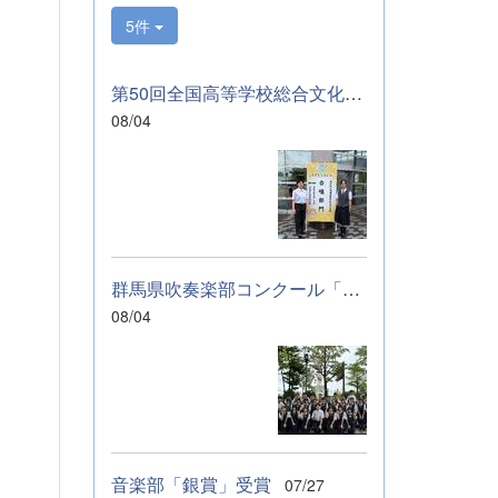
サンブルのコンテ
5件
ストに向けて始動
します。引き続
き、応援をよろし
第50回全国高等学校総合文化祭「音楽部」のご報告
くお願いいたしま
08/04
す。 &nbsp; &nbsp;
&nbsp; &nbsp;
群馬県吹奏楽部コンクール「銀賞」受賞しました
08/04
音楽部「銀賞」受賞
07/27