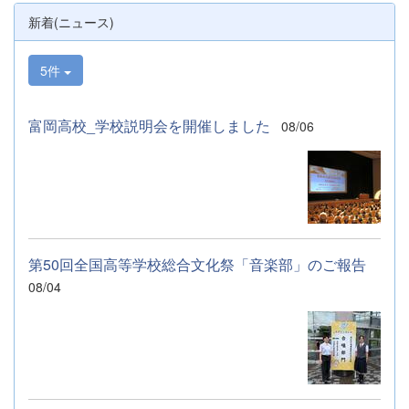
なお、本校は今年度、群馬県教育委員会か
新着(ニュース)
らSAH+ Leading Schoolに認定されていま
す。富岡高校は、これからも「自ら考え、判
断し、行動できる生徒の育成」に取り組んで
5件
まいります。
富岡高校_学校説明会を開催しました
08/06
第50回全国高等学校総合文化祭「音楽部」のご報告
08/04