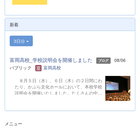
新着
3日分
富岡高校_学校説明会を開催しました
08/06
ブログ
パブリック
富岡高校
８月５日（水）、６日（木）の２日間にわ
たり、かぶら文化ホールにおいて、本校学校
説明会を開催いたしました。たくさんの中学
３年生と保護者の皆様にご参加いただきまし
た。お忙しい中、ご来場ありがとうございま
した。 また、各日およそ80名のボランテ
ィアの生徒が各係業務や進行、学校紹介説
メニュー
明、探究発表などの運営に携わりました。生
徒たちの熱い思いが中学生や保護者の皆様に
伝わっていれば幸いです。 &nbsp; &nbsp;